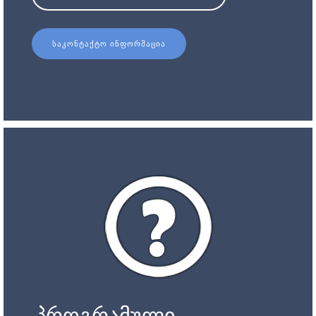
ᲡᲐᲙᲝᲜᲢᲐᲥᲢᲝ ᲘᲜᲤᲝᲠᲛᲐᲪᲘᲐ
პროგრამული