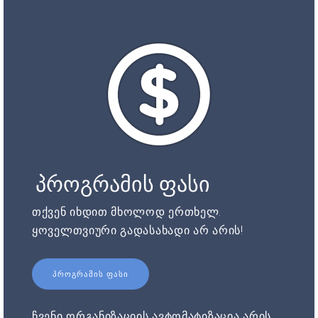
პროგრამის ფასი
თქვენ იხდით მხოლოდ ერთხელ.
ყოველთვიური გადასახადი არ არის!
ᲞᲠᲝᲒᲠᲐᲛᲘᲡ ᲤᲐᲡᲘ
ჩვენი ორგანიზაციის ავტომატიზაცია არის