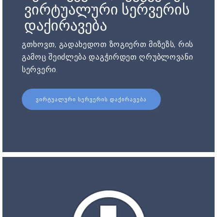
ვირტუალური სერვერის
დაქირავება
გთხოვთ, გადახედოთ ზოგიერთ მიზეზს, რის
გამოც შეიძლება დაგჭირდეთ ღრუბლოვანი
სერვერი.
ᲕᲘᲠᲢᲣᲐᲚᲣᲠᲘ ᲡᲔᲠᲕᲔᲠᲘᲡ ᲓᲐᲥᲘᲠᲐᲕᲔᲑᲐ