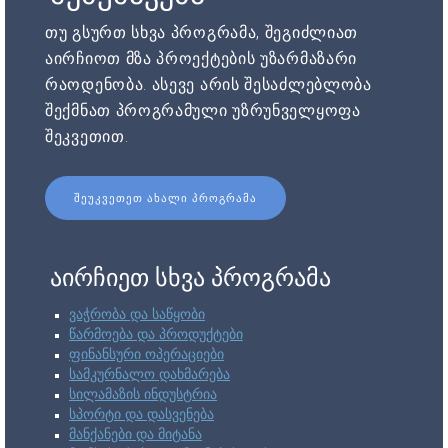
თუ გსურთ სხვა პროგრამა, შეგიძლიათ
აირჩიოთ მზა პროექტების უზარმაზარი
რაოდენობა. ასევე არის შესაძლებლობა
შექმნათ პროგრამული უზრუნველყოფა
შეკვეთით.
ᲨᲔᲣᲙᲕᲔᲗᲔᲗ ᲐᲮᲐᲚᲘ ᲞᲠᲝᲒᲠᲐᲛᲐ
აირჩიეთ სხვა პროგრამა
ვაჭრობა და საწყობი
წარმოება და პროდუქტები
ფინანსური ოპერაციები
სამკურნალო დახმარება
სილამაზის ინდუსტრია
სპორტი და დასვენება
მანქანები და მიტანა