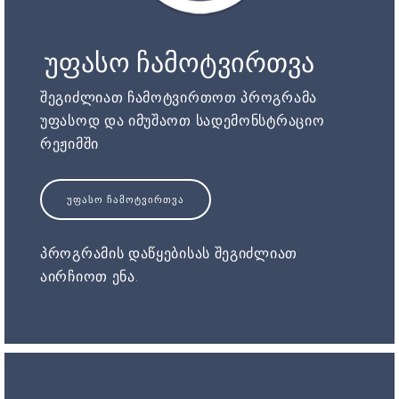
უფასო ჩამოტვირთვა
შეგიძლიათ ჩამოტვირთოთ პროგრამა
უფასოდ და იმუშაოთ სადემონსტრაციო
რეჟიმში
ᲣᲤᲐᲡᲝ ᲩᲐᲛᲝᲢᲕᲘᲠᲗᲕᲐ
პროგრამის დაწყებისას შეგიძლიათ
აირჩიოთ ენა.