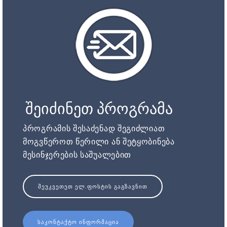
შეიძინეთ პროგრამა
პროგრამის შესაძენად შეგიძლიათ
მოგვწეროთ წერილი ან შეტყობინება
მესინჯერების საშუალებით
ᲨᲔᲣᲙᲕᲔᲗᲔᲗ ᲔᲚ.ᲤᲝᲡᲢᲘᲡ ᲒᲐᲒᲖᲐᲕᲜᲘᲗ
ᲡᲐᲙᲝᲜᲢᲐᲥᲢᲝ ᲘᲜᲤᲝᲠᲛᲐᲪᲘᲐ