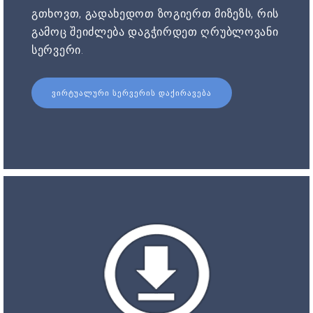
გთხოვთ, გადახედოთ ზოგიერთ მიზეზს, რის
გამოც შეიძლება დაგჭირდეთ ღრუბლოვანი
სერვერი.
ᲕᲘᲠᲢᲣᲐᲚᲣᲠᲘ ᲡᲔᲠᲕᲔᲠᲘᲡ ᲓᲐᲥᲘᲠᲐᲕᲔᲑᲐ