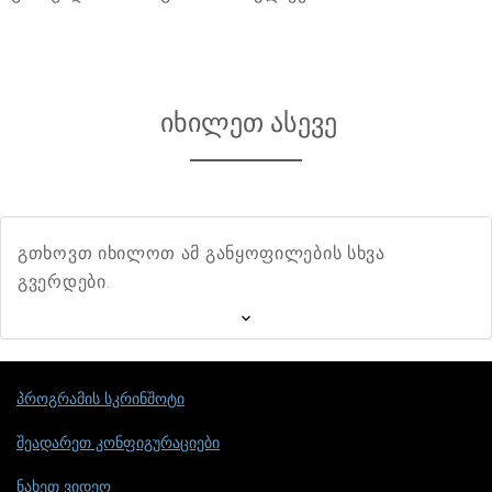
იხილეთ ასევე
გთხოვთ იხილოთ ამ განყოფილების სხვა
გვერდები.
პროგრამის სკრინშოტი
შეადარეთ კონფიგურაციები
ნახეთ ვიდეო