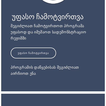
უფასო ჩამოტვირთვა
შეგიძლიათ ჩამოტვირთოთ პროგრამა
უფასოდ და იმუშაოთ სადემონსტრაციო
რეჟიმში
ᲣᲤᲐᲡᲝ ᲩᲐᲛᲝᲢᲕᲘᲠᲗᲕᲐ
პროგრამის დაწყებისას შეგიძლიათ
აირჩიოთ ენა.