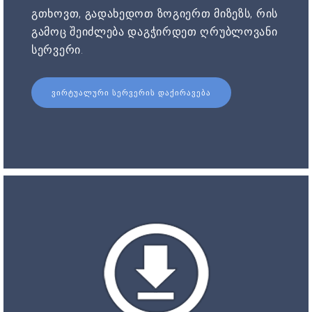
გთხოვთ, გადახედოთ ზოგიერთ მიზეზს, რის
გამოც შეიძლება დაგჭირდეთ ღრუბლოვანი
სერვერი.
ᲕᲘᲠᲢᲣᲐᲚᲣᲠᲘ ᲡᲔᲠᲕᲔᲠᲘᲡ ᲓᲐᲥᲘᲠᲐᲕᲔᲑᲐ