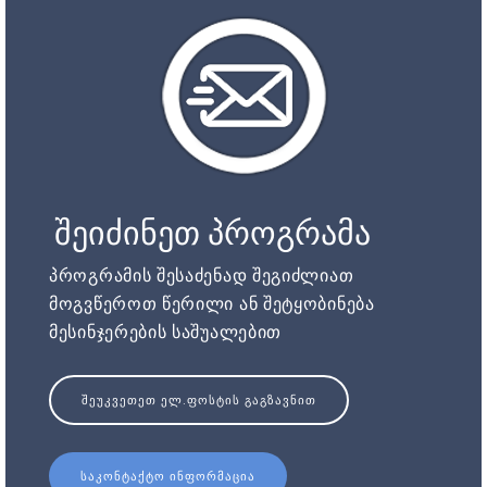
შეიძინეთ პროგრამა
პროგრამის შესაძენად შეგიძლიათ
მოგვწეროთ წერილი ან შეტყობინება
მესინჯერების საშუალებით
ᲨᲔᲣᲙᲕᲔᲗᲔᲗ ᲔᲚ.ᲤᲝᲡᲢᲘᲡ ᲒᲐᲒᲖᲐᲕᲜᲘᲗ
ᲡᲐᲙᲝᲜᲢᲐᲥᲢᲝ ᲘᲜᲤᲝᲠᲛᲐᲪᲘᲐ