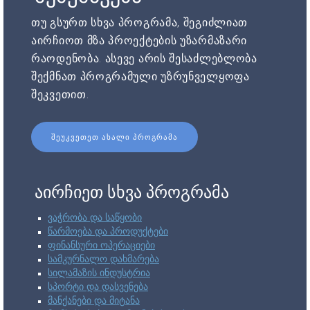
თუ გსურთ სხვა პროგრამა, შეგიძლიათ
აირჩიოთ მზა პროექტების უზარმაზარი
რაოდენობა. ასევე არის შესაძლებლობა
შექმნათ პროგრამული უზრუნველყოფა
შეკვეთით.
ᲨᲔᲣᲙᲕᲔᲗᲔᲗ ᲐᲮᲐᲚᲘ ᲞᲠᲝᲒᲠᲐᲛᲐ
აირჩიეთ სხვა პროგრამა
ვაჭრობა და საწყობი
წარმოება და პროდუქტები
ფინანსური ოპერაციები
სამკურნალო დახმარება
სილამაზის ინდუსტრია
სპორტი და დასვენება
მანქანები და მიტანა