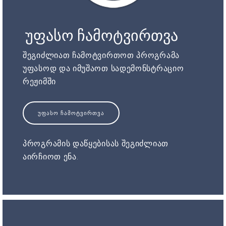
უფასო ჩამოტვირთვა
შეგიძლიათ ჩამოტვირთოთ პროგრამა
უფასოდ და იმუშაოთ სადემონსტრაციო
რეჟიმში
ᲣᲤᲐᲡᲝ ᲩᲐᲛᲝᲢᲕᲘᲠᲗᲕᲐ
პროგრამის დაწყებისას შეგიძლიათ
აირჩიოთ ენა.