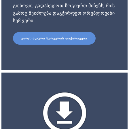
გთხოვთ, გადახედოთ ზოგიერთ მიზეზს, რის
გამოც შეიძლება დაგჭირდეთ ღრუბლოვანი
სერვერი.
ᲕᲘᲠᲢᲣᲐᲚᲣᲠᲘ ᲡᲔᲠᲕᲔᲠᲘᲡ ᲓᲐᲥᲘᲠᲐᲕᲔᲑᲐ