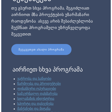
თუ გსურთ სხვა პროგრამა, შეგიძლიათ
აირჩიოთ მზა პროექტების უზარმაზარი
რაოდენობა. ასევე არის შესაძლებლობა
შექმნათ პროგრამული უზრუნველყოფა
შეკვეთით.
ᲨᲔᲣᲙᲕᲔᲗᲔᲗ ᲐᲮᲐᲚᲘ ᲞᲠᲝᲒᲠᲐᲛᲐ
აირჩიეთ სხვა პროგრამა
ვაჭრობა და საწყობი
წარმოება და პროდუქტები
ფინანსური ოპერაციები
სამკურნალო დახმარება
სილამაზის ინდუსტრია
სპორტი და დასვენება
მანქანები და მიტანა