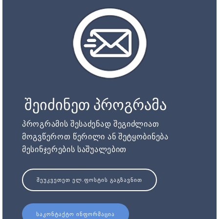
შეიძინეთ პროგრამა
პროგრამის შესაძენად შეგიძლიათ
მოგვწეროთ წერილი ან შეტყობინება
მესინჯერების საშუალებით
ᲨᲔᲣᲙᲕᲔᲗᲔᲗ ᲔᲚ.ᲤᲝᲡᲢᲘᲡ ᲒᲐᲒᲖᲐᲕᲜᲘᲗ
ᲡᲐᲙᲝᲜᲢᲐᲥᲢᲝ ᲘᲜᲤᲝᲠᲛᲐᲪᲘᲐ