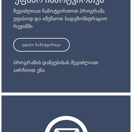
შეგიძლიათ ჩამოტვირთოთ პროგრამა
უფასოდ და იმუშაოთ სადემონსტრაციო
რეჟიმში
ᲣᲤᲐᲡᲝ ᲩᲐᲛᲝᲢᲕᲘᲠᲗᲕᲐ
პროგრამის დაწყებისას შეგიძლიათ
აირჩიოთ ენა.