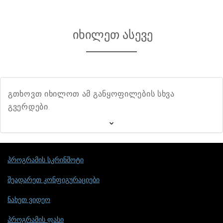
იხილეთ ასევე
გთხოვთ იხილოთ ამ განყოფილების სხვა
გვერდები.
პროგრამის სკრინშოტი
შეადარეთ კონფიგურაციები
ნახეთ ვიდეო
პროგრამის ფასი