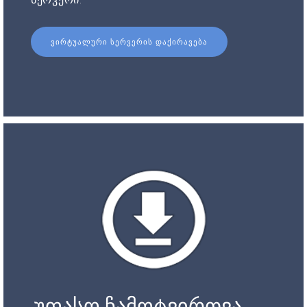
ᲕᲘᲠᲢᲣᲐᲚᲣᲠᲘ ᲡᲔᲠᲕᲔᲠᲘᲡ ᲓᲐᲥᲘᲠᲐᲕᲔᲑᲐ
უფასო ჩამოტვირთვა