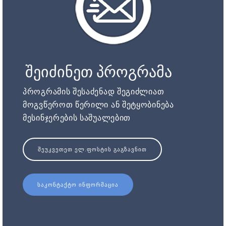
შეიძინეთ პროგრამა
პროგრამის შესაძენად შეგიძლიათ
მოგვწეროთ წერილი ან შეტყობინება
მესინჯერების საშუალებით
ᲨᲔᲣᲙᲕᲔᲗᲔᲗ ᲔᲚ.ᲤᲝᲡᲢᲘᲡ ᲒᲐᲒᲖᲐᲕᲜᲘᲗ
ᲡᲐᲙᲝᲜᲢᲐᲥᲢᲝ ᲘᲜᲤᲝᲠᲛᲐᲪᲘᲐ