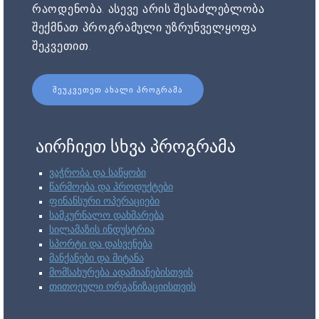
რაოდენობა. ასევე არის შესაძლებლობა
შექმნათ პროგრამული უზრუნველყოფა
შეკვეთით.
ᲨᲔᲣᲙᲕᲔᲗᲔᲗ ᲐᲮᲐᲚᲘ ᲞᲠᲝᲒᲠᲐᲛᲐ
აირჩიეთ სხვა პროგრამა
ვაჭრობა და საწყობი
წარმოება და პროდუქტები
ფინანსური ოპერაციები
სამკურნალო დახმარება
სილამაზის ინდუსტრია
სპორტი და დასვენება
მანქანები და მიტანა
მომსახურება ადამიანებისთვის
თითოეული ორგანიზაციისთვის