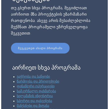
თუ გსურთ სხვა პროგრამა, შეგიძლიათ
აირჩიოთ მზა პროექტების უზარმაზარი
რაოდენობა. ასევე არის შესაძლებლობა
შექმნათ პროგრამული უზრუნველყოფა
შეკვეთით.
ᲨᲔᲣᲙᲕᲔᲗᲔᲗ ᲐᲮᲐᲚᲘ ᲞᲠᲝᲒᲠᲐᲛᲐ
აირჩიეთ სხვა პროგრამა
ვაჭრობა და საწყობი
წარმოება და პროდუქტები
ფინანსური ოპერაციები
სამკურნალო დახმარება
სილამაზის ინდუსტრია
სპორტი და დასვენება
მანქანები და მიტანა