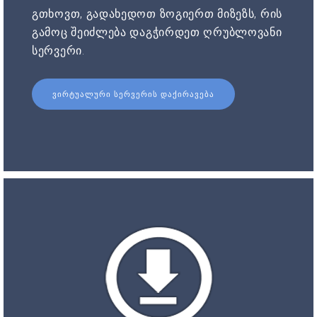
გთხოვთ, გადახედოთ ზოგიერთ მიზეზს, რის
გამოც შეიძლება დაგჭირდეთ ღრუბლოვანი
სერვერი.
ᲕᲘᲠᲢᲣᲐᲚᲣᲠᲘ ᲡᲔᲠᲕᲔᲠᲘᲡ ᲓᲐᲥᲘᲠᲐᲕᲔᲑᲐ