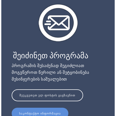
შეიძინეთ პროგრამა
პროგრამის შესაძენად შეგიძლიათ
მოგვწეროთ წერილი ან შეტყობინება
მესინჯერების საშუალებით
ᲨᲔᲣᲙᲕᲔᲗᲔᲗ ᲔᲚ.ᲤᲝᲡᲢᲘᲡ ᲒᲐᲒᲖᲐᲕᲜᲘᲗ
ᲡᲐᲙᲝᲜᲢᲐᲥᲢᲝ ᲘᲜᲤᲝᲠᲛᲐᲪᲘᲐ