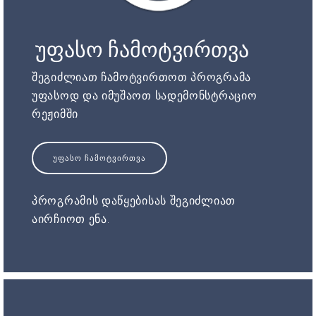
უფასო ჩამოტვირთვა
შეგიძლიათ ჩამოტვირთოთ პროგრამა
უფასოდ და იმუშაოთ სადემონსტრაციო
რეჟიმში
ᲣᲤᲐᲡᲝ ᲩᲐᲛᲝᲢᲕᲘᲠᲗᲕᲐ
პროგრამის დაწყებისას შეგიძლიათ
აირჩიოთ ენა.