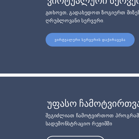
ვირტუალური სერვერ
გთხოვთ, გადახედოთ ზოგიერთ მიზეზ
ღრუბლოვანი სერვერი.
ᲕᲘᲠᲢᲣᲐᲚᲣᲠᲘ ᲡᲔᲠᲕᲔᲠᲘᲡ ᲓᲐᲥᲘᲠᲐᲕᲔᲑᲐ
უფასო ჩამოტვირთვ
შეგიძლიათ ჩამოტვირთოთ პროგრამ
სადემონსტრაციო რეჟიმში