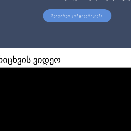
ᲨᲔᲐᲓᲐᲠᲔᲗ ᲙᲝᲜᲤᲘᲒᲣᲠᲐᲪᲘᲔᲑᲘ
რიცხვის ვიდეო