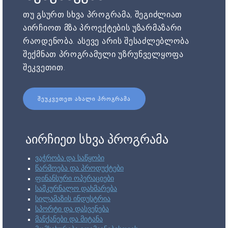
თუ გსურთ სხვა პროგრამა, შეგიძლიათ
აირჩიოთ მზა პროექტების უზარმაზარი
რაოდენობა. ასევე არის შესაძლებლობა
შექმნათ პროგრამული უზრუნველყოფა
შეკვეთით.
ᲨᲔᲣᲙᲕᲔᲗᲔᲗ ᲐᲮᲐᲚᲘ ᲞᲠᲝᲒᲠᲐᲛᲐ
აირჩიეთ სხვა პროგრამა
ვაჭრობა და საწყობი
წარმოება და პროდუქტები
ფინანსური ოპერაციები
სამკურნალო დახმარება
სილამაზის ინდუსტრია
სპორტი და დასვენება
მანქანები და მიტანა