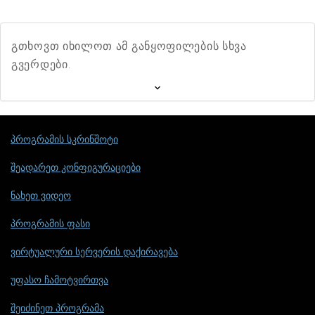
გთხოვთ იხილოთ ამ განყოფილების სხვა
გვერდები.
პროგრამის სკრინშოტი
შეადარეთ კონფიგურაციები
ნახეთ ვიდეო
პროგრამის ფასი
ვირტუალური სერვერის დაქირავება
უფასო ჩამოტვირთვა
შეიძინეთ პროგრამა