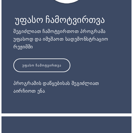
უფასო ჩამოტვირთვა
შეგიძლიათ ჩამოტვირთოთ პროგრამა
უფასოდ და იმუშაოთ სადემონსტრაციო
რეჟიმში
ᲣᲤᲐᲡᲝ ᲩᲐᲛᲝᲢᲕᲘᲠᲗᲕᲐ
პროგრამის დაწყებისას შეგიძლიათ
აირჩიოთ ენა.