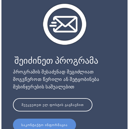
შეიძინეთ პროგრამა
პროგრამის შესაძენად შეგიძლიათ
მოგვწეროთ წერილი ან შეტყობინება
მესინჯერების საშუალებით
ᲨᲔᲣᲙᲕᲔᲗᲔᲗ ᲔᲚ.ᲤᲝᲡᲢᲘᲡ ᲒᲐᲒᲖᲐᲕᲜᲘᲗ
ᲡᲐᲙᲝᲜᲢᲐᲥᲢᲝ ᲘᲜᲤᲝᲠᲛᲐᲪᲘᲐ