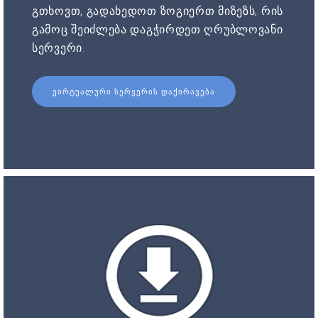
გთხოვთ, გადახედოთ ზოგიერთ მიზეზს, რის
გამოც შეიძლება დაგჭირდეთ ღრუბლოვანი
სერვერი.
ᲕᲘᲠᲢᲣᲐᲚᲣᲠᲘ ᲡᲔᲠᲕᲔᲠᲘᲡ ᲓᲐᲥᲘᲠᲐᲕᲔᲑᲐ