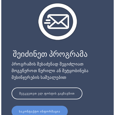
შეიძინეთ პროგრამა
პროგრამის შესაძენად შეგიძლიათ
მოგვწეროთ წერილი ან შეტყობინება
მესინჯერების საშუალებით
ᲨᲔᲣᲙᲕᲔᲗᲔᲗ ᲔᲚ.ᲤᲝᲡᲢᲘᲡ ᲒᲐᲒᲖᲐᲕᲜᲘᲗ
ᲡᲐᲙᲝᲜᲢᲐᲥᲢᲝ ᲘᲜᲤᲝᲠᲛᲐᲪᲘᲐ