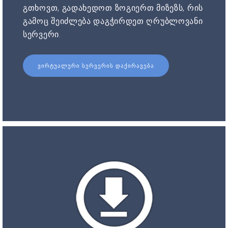
გთხოვთ, გადახედოთ ზოგიერთ მიზეზს, რის
გამოც შეიძლება დაგჭირდეთ ღრუბლოვანი
სერვერი.
ᲕᲘᲠᲢᲣᲐᲚᲣᲠᲘ ᲡᲔᲠᲕᲔᲠᲘᲡ ᲓᲐᲥᲘᲠᲐᲕᲔᲑᲐ