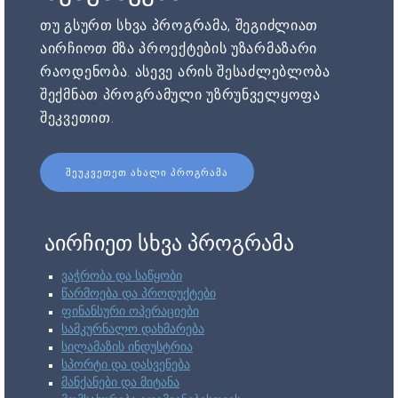
თუ გსურთ სხვა პროგრამა, შეგიძლიათ
აირჩიოთ მზა პროექტების უზარმაზარი
რაოდენობა. ასევე არის შესაძლებლობა
შექმნათ პროგრამული უზრუნველყოფა
შეკვეთით.
ᲨᲔᲣᲙᲕᲔᲗᲔᲗ ᲐᲮᲐᲚᲘ ᲞᲠᲝᲒᲠᲐᲛᲐ
აირჩიეთ სხვა პროგრამა
ვაჭრობა და საწყობი
წარმოება და პროდუქტები
ფინანსური ოპერაციები
სამკურნალო დახმარება
სილამაზის ინდუსტრია
სპორტი და დასვენება
მანქანები და მიტანა