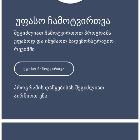
უფასო ჩამოტვირთვა
შეგიძლიათ ჩამოტვირთოთ პროგრამა
უფასოდ და იმუშაოთ სადემონსტრაციო
რეჟიმში
ᲣᲤᲐᲡᲝ ᲩᲐᲛᲝᲢᲕᲘᲠᲗᲕᲐ
პროგრამის დაწყებისას შეგიძლიათ
აირჩიოთ ენა.