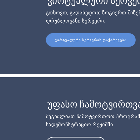
ვირტუალური სერვერ
გთხოვთ, გადახედოთ ზოგიერთ მიზეზ
ღრუბლოვანი სერვერი.
ᲕᲘᲠᲢᲣᲐᲚᲣᲠᲘ ᲡᲔᲠᲕᲔᲠᲘᲡ ᲓᲐᲥᲘᲠᲐᲕᲔᲑᲐ
უფასო ჩამოტვირთვ
შეგიძლიათ ჩამოტვირთოთ პროგრამ
სადემონსტრაციო რეჟიმში