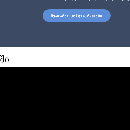
ᲨᲔᲐᲓᲐᲠᲔᲗ ᲙᲝᲜᲤᲘᲒᲣᲠᲐᲪᲘᲔᲑᲘ
ში