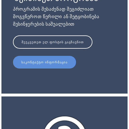
პროგრამის შესაძენად შეგიძლიათ
მოგვწეროთ წერილი ან შეტყობინება
მესინჯერების საშუალებით
ᲨᲔᲣᲙᲕᲔᲗᲔᲗ ᲔᲚ.ᲤᲝᲡᲢᲘᲡ ᲒᲐᲒᲖᲐᲕᲜᲘᲗ
ᲡᲐᲙᲝᲜᲢᲐᲥᲢᲝ ᲘᲜᲤᲝᲠᲛᲐᲪᲘᲐ