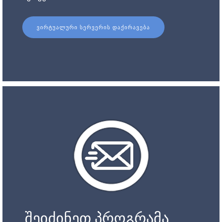
ᲕᲘᲠᲢᲣᲐᲚᲣᲠᲘ ᲡᲔᲠᲕᲔᲠᲘᲡ ᲓᲐᲥᲘᲠᲐᲕᲔᲑᲐ
შეიძინეთ პროგრამა