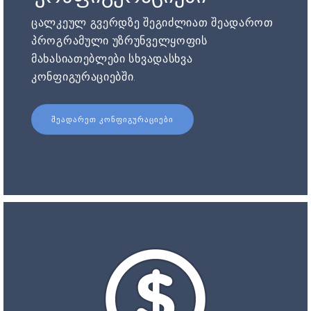
ცალკეულ გვერდზე შეგიძლიათ შეადაროთ
პროგრამული უზრუნველყოფის
მახასიათებლები სხვადასხვა
კონფიგურაციებში.
ᲨᲔᲐᲓᲐᲠᲔᲗ ᲙᲝᲜᲤᲘᲒᲣᲠᲐᲪᲘᲔᲑᲘ