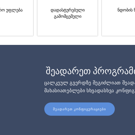
რო უფლება
დადასტურებული
ნდობის 
გამომცემელი
შეადარეთ პროგრამ
ცალკეულ გვერდზე შეგიძლიათ შეა
მახასიათებლები სხვადასხვა კონფიგ
ᲨᲔᲐᲓᲐᲠᲔᲗ ᲙᲝᲜᲤᲘᲒᲣᲠᲐᲪᲘᲔᲑᲘ