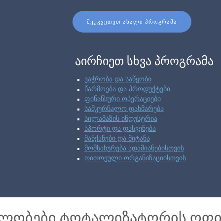
ᲨᲔᲣᲙᲕᲔᲗᲔᲗ ᲐᲮᲐᲚᲘ ᲞᲠᲝᲒᲠᲐᲛᲐ
აირჩიეთ სხვა პროგრამა
ვაჭრობა და საწყობი
წარმოება და პროდუქტები
ფინანსური ოპერაციები
სამკურნალო დახმარება
სილამაზის ინდუსტრია
სპორტი და დასვენება
მანქანები და მიტანა
მომსახურება ადამიანებისთვის
თითოეული ორგანიზაციისთვის
ბლობები ტოტალიზატორის ოფი