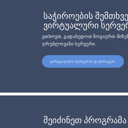
საჭიროების შემთხვე
ვირტუალური სერვერ
გთხოვთ, გადახედოთ ზოგიერთ მიზეზ
ღრუბლოვანი სერვერი.
ᲕᲘᲠᲢᲣᲐᲚᲣᲠᲘ ᲡᲔᲠᲕᲔᲠᲘᲡ ᲓᲐᲥᲘᲠᲐᲕᲔᲑᲐ
შეიძინეთ პროგრამა