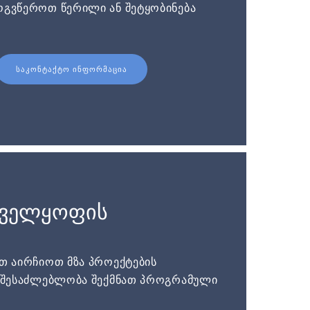
ოგვწეროთ წერილი ან შეტყობინება
ᲡᲐᲙᲝᲜᲢᲐᲥᲢᲝ ᲘᲜᲤᲝᲠᲛᲐᲪᲘᲐ
ნველყოფის
ათ აირჩიოთ მზა პროექტების
ს შესაძლებლობა შექმნათ პროგრამული