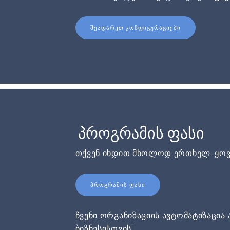
ᲨᲔᲐᲓᲐᲠᲔᲗ ᲙᲝᲜᲤᲘᲒᲣᲠᲐᲪᲘᲔᲑᲘ
პროგრამის ფასი
თქვენ იხდით მხოლოდ ერთხელ. ყოვ
ᲞᲠᲝᲒᲠᲐᲛᲘᲡ ᲤᲐᲡᲘ
ჩვენი ორგანიზაციის ავტომატიზაცია 
ბიზნესისთვის!