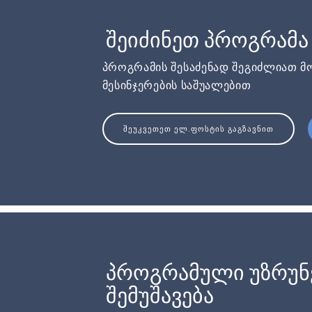
შეიძინეთ პროგრამა
პროგრამის შესაძენად შეგიძლიათ მ
მესინჯერების საშუალებით
ᲨᲔᲣᲙᲕᲔᲗᲔᲗ ᲔᲚ.ᲤᲝᲡᲢᲘᲡ ᲒᲐᲒᲖᲐᲕᲜᲘᲗ
პროგრამული უზრუ
შემუშავება