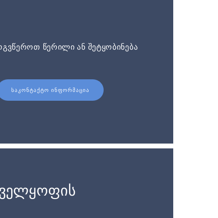
ოგვწეროთ წერილი ან შეტყობინება
ᲡᲐᲙᲝᲜᲢᲐᲥᲢᲝ ᲘᲜᲤᲝᲠᲛᲐᲪᲘᲐ
ნველყოფის