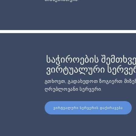
საჭიროების შემთხვე
ვირტუალური სერვერ
გთხოვთ, გადახედოთ ზოგიერთ მიზეზ
ღრუბლოვანი სერვერი.
ᲕᲘᲠᲢᲣᲐᲚᲣᲠᲘ ᲡᲔᲠᲕᲔᲠᲘᲡ ᲓᲐᲥᲘᲠᲐᲕᲔᲑᲐ