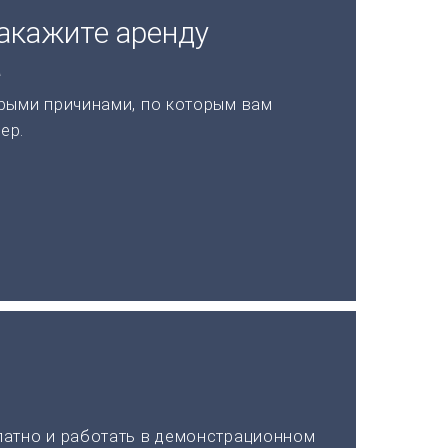
акажите аренду
а
рыми причинами, по которым вам
ер.
латно и работать в демонстрационном