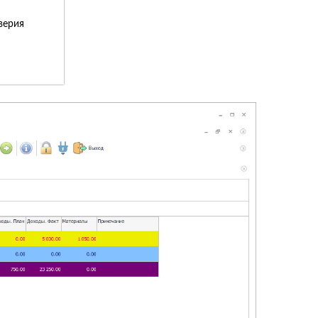
верия