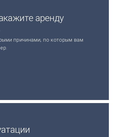
акажите аренду
а
рыми причинами, по которым вам
ер.
уатации