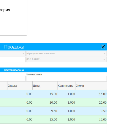
верия