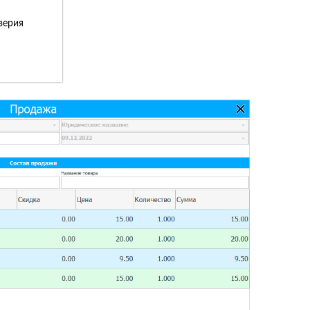
верия