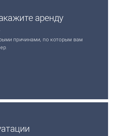
акажите аренду
а
рыми причинами, по которым вам
ер.
уатации