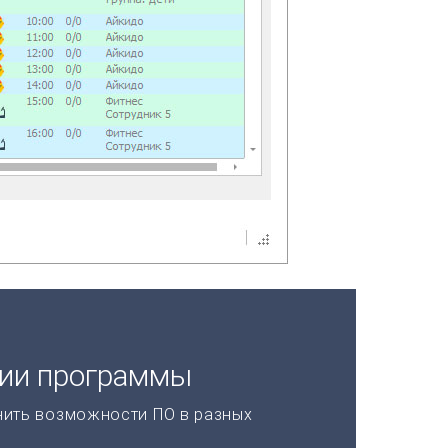
ции программы
нить возможности ПО в разных