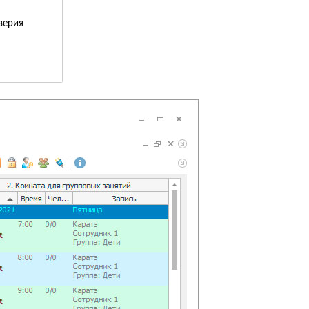
верия