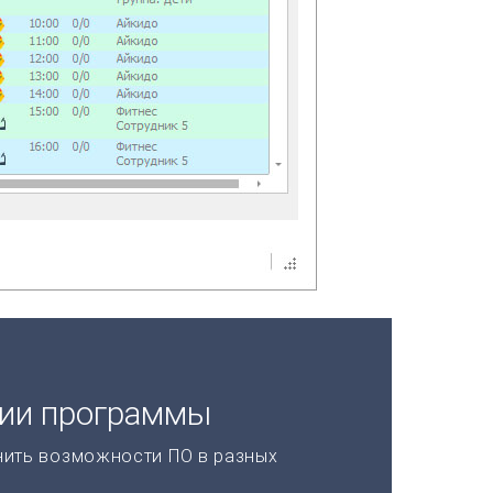
ции программы
нить возможности ПО в разных