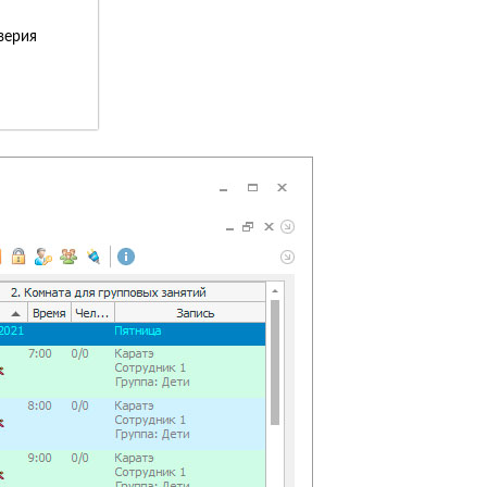
верия