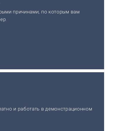
а
рыми причинами, по которым вам
ер.
латно и работать в демонстрационном