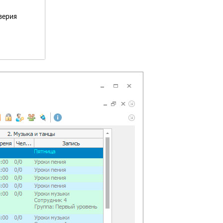
верия