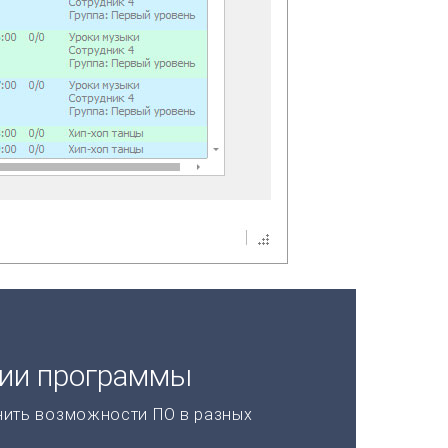
ции программы
нить возможности ПО в разных