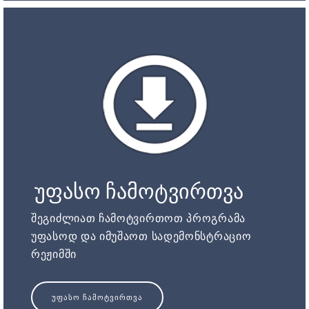
უფასო ჩამოტვირთვა
შეგიძლიათ ჩამოტვირთოთ პროგრამა
უფასოდ და იმუშაოთ სადემონსტრაციო
რეჟიმში
ᲣᲤᲐᲡᲝ ᲩᲐᲛᲝᲢᲕᲘᲠᲗᲕᲐ