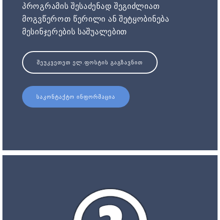
პროგრამის შესაძენად შეგიძლიათ
მოგვწეროთ წერილი ან შეტყობინება
მესინჯერების საშუალებით
ᲨᲔᲣᲙᲕᲔᲗᲔᲗ ᲔᲚ.ᲤᲝᲡᲢᲘᲡ ᲒᲐᲒᲖᲐᲕᲜᲘᲗ
ᲡᲐᲙᲝᲜᲢᲐᲥᲢᲝ ᲘᲜᲤᲝᲠᲛᲐᲪᲘᲐ