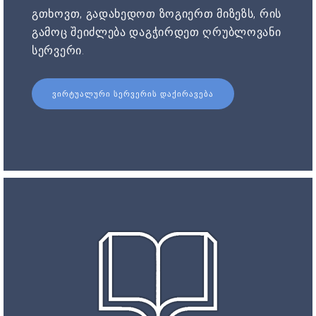
გთხოვთ, გადახედოთ ზოგიერთ მიზეზს, რის
გამოც შეიძლება დაგჭირდეთ ღრუბლოვანი
სერვერი.
ᲕᲘᲠᲢᲣᲐᲚᲣᲠᲘ ᲡᲔᲠᲕᲔᲠᲘᲡ ᲓᲐᲥᲘᲠᲐᲕᲔᲑᲐ