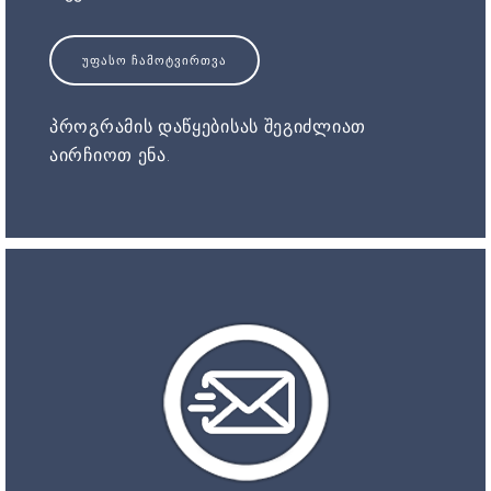
ᲣᲤᲐᲡᲝ ᲩᲐᲛᲝᲢᲕᲘᲠᲗᲕᲐ
პროგრამის დაწყებისას შეგიძლიათ
აირჩიოთ ენა.