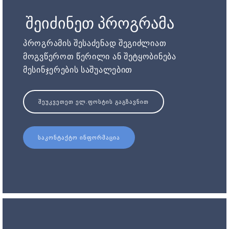
შეიძინეთ პროგრამა
პროგრამის შესაძენად შეგიძლიათ
მოგვწეროთ წერილი ან შეტყობინება
მესინჯერების საშუალებით
ᲨᲔᲣᲙᲕᲔᲗᲔᲗ ᲔᲚ.ᲤᲝᲡᲢᲘᲡ ᲒᲐᲒᲖᲐᲕᲜᲘᲗ
ᲡᲐᲙᲝᲜᲢᲐᲥᲢᲝ ᲘᲜᲤᲝᲠᲛᲐᲪᲘᲐ