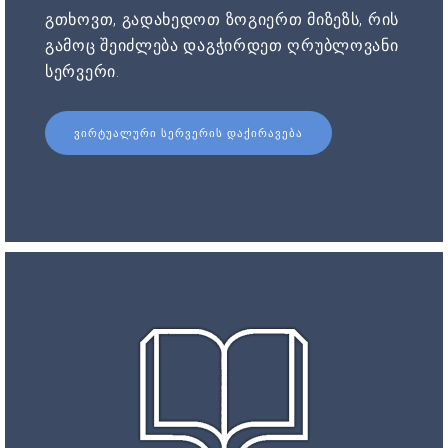
გთხოვთ, გადახედოთ ზოგიერთ მიზეზს, რის
გამოც შეიძლება დაგჭირდეთ ღრუბლოვანი
სერვერი.
ᲕᲘᲠᲢᲣᲐᲚᲣᲠᲘ ᲡᲔᲠᲕᲔᲠᲘᲡ ᲓᲐᲥᲘᲠᲐᲕᲔᲑᲐ