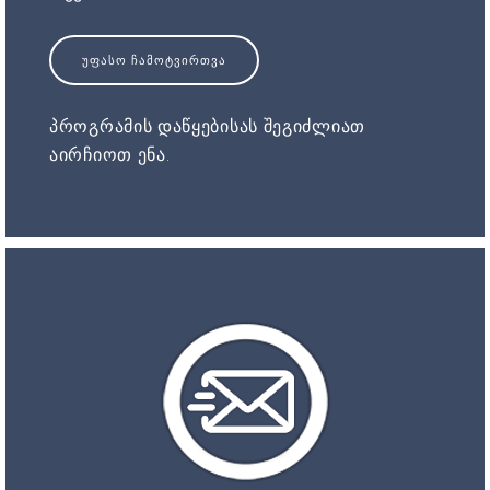
ᲣᲤᲐᲡᲝ ᲩᲐᲛᲝᲢᲕᲘᲠᲗᲕᲐ
პროგრამის დაწყებისას შეგიძლიათ
აირჩიოთ ენა.