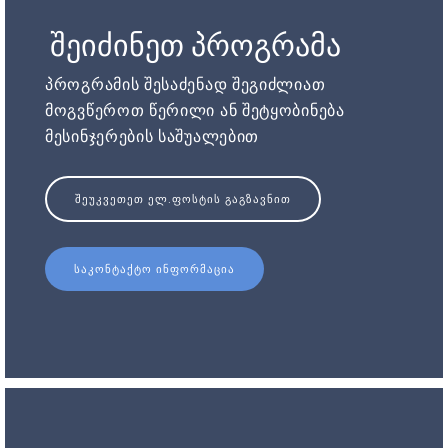
შეიძინეთ პროგრამა
პროგრამის შესაძენად შეგიძლიათ
მოგვწეროთ წერილი ან შეტყობინება
მესინჯერების საშუალებით
ᲨᲔᲣᲙᲕᲔᲗᲔᲗ ᲔᲚ.ᲤᲝᲡᲢᲘᲡ ᲒᲐᲒᲖᲐᲕᲜᲘᲗ
ᲡᲐᲙᲝᲜᲢᲐᲥᲢᲝ ᲘᲜᲤᲝᲠᲛᲐᲪᲘᲐ