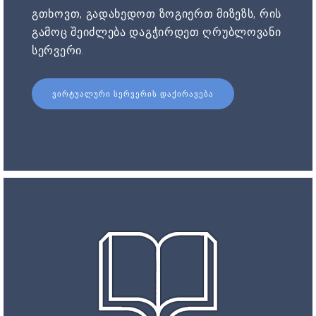
გთხოვთ, გადახედოთ ზოგიერთ მიზეზს, რის
გამოც შეიძლება დაგჭირდეთ ღრუბლოვანი
სერვერი.
ᲕᲘᲠᲢᲣᲐᲚᲣᲠᲘ ᲡᲔᲠᲕᲔᲠᲘᲡ ᲓᲐᲥᲘᲠᲐᲕᲔᲑᲐ