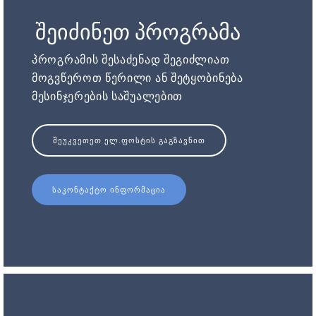
შეიძინეთ პროგრამა
პროგრამის შესაძენად შეგიძლიათ
მოგვწეროთ წერილი ან შეტყობინება
მესინჯერების საშუალებით
ᲨᲔᲣᲙᲕᲔᲗᲔᲗ ᲔᲚ.ᲤᲝᲡᲢᲘᲡ ᲒᲐᲒᲖᲐᲕᲜᲘᲗ
ᲡᲐᲙᲝᲜᲢᲐᲥᲢᲝ ᲘᲜᲤᲝᲠᲛᲐᲪᲘᲐ