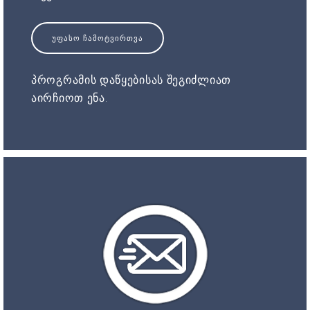
ᲣᲤᲐᲡᲝ ᲩᲐᲛᲝᲢᲕᲘᲠᲗᲕᲐ
პროგრამის დაწყებისას შეგიძლიათ
აირჩიოთ ენა.