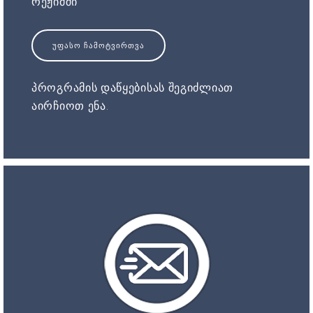
რეჟიმში
ᲣᲤᲐᲡᲝ ᲩᲐᲛᲝᲢᲕᲘᲠᲗᲕᲐ
პროგრამის დაწყებისას შეგიძლიათ
აირჩიოთ ენა.