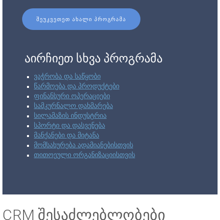
ᲨᲔᲣᲙᲕᲔᲗᲔᲗ ᲐᲮᲐᲚᲘ ᲞᲠᲝᲒᲠᲐᲛᲐ
აირჩიეთ სხვა პროგრამა
ვაჭრობა და საწყობი
წარმოება და პროდუქტები
ფინანსური ოპერაციები
სამკურნალო დახმარება
სილამაზის ინდუსტრია
სპორტი და დასვენება
მანქანები და მიტანა
მომსახურება ადამიანებისთვის
თითოეული ორგანიზაციისთვის
CRM შესაძლებლობები