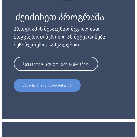
შეიძინეთ პროგრამა
პროგრამის შესაძენად შეგიძლიათ
მოგვწეროთ წერილი ან შეტყობინება
მესინჯერების საშუალებით
ᲨᲔᲣᲙᲕᲔᲗᲔᲗ ᲔᲚ.ᲤᲝᲡᲢᲘᲡ ᲒᲐᲒᲖᲐᲕᲜᲘᲗ
ᲡᲐᲙᲝᲜᲢᲐᲥᲢᲝ ᲘᲜᲤᲝᲠᲛᲐᲪᲘᲐ