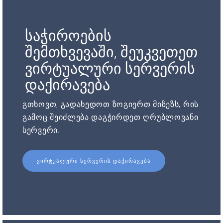
საჭიროების
შემთხვევაში, შეუკვეთეთ
ვირტუალური სერვერის
დაქირავება
გთხოვთ, გადახედოთ ზოგიერთ მიზეზს, რის
გამოც შეიძლება დაგჭირდეთ ღრუბლოვანი
სერვერი.
ᲕᲘᲠᲢᲣᲐᲚᲣᲠᲘ ᲡᲔᲠᲕᲔᲠᲘᲡ ᲓᲐᲥᲘᲠᲐᲕᲔᲑᲐ