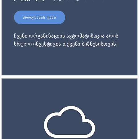
ᲞᲠᲝᲒᲠᲐᲛᲘᲡ ᲤᲐᲡᲘ
ჩვენი ორგანიზაციის ავტომატიზაცია არის
სრული ინვესტიცია თქვენი ბიზნესისთვის!