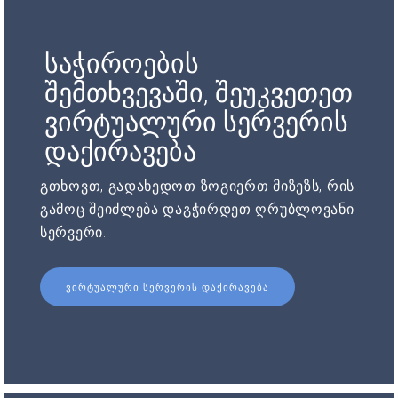
საჭიროების
შემთხვევაში, შეუკვეთეთ
ვირტუალური სერვერის
დაქირავება
გთხოვთ, გადახედოთ ზოგიერთ მიზეზს, რის
გამოც შეიძლება დაგჭირდეთ ღრუბლოვანი
სერვერი.
ᲕᲘᲠᲢᲣᲐᲚᲣᲠᲘ ᲡᲔᲠᲕᲔᲠᲘᲡ ᲓᲐᲥᲘᲠᲐᲕᲔᲑᲐ