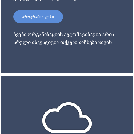
ᲞᲠᲝᲒᲠᲐᲛᲘᲡ ᲤᲐᲡᲘ
ჩვენი ორგანიზაციის ავტომატიზაცია არის
სრული ინვესტიცია თქვენი ბიზნესისთვის!