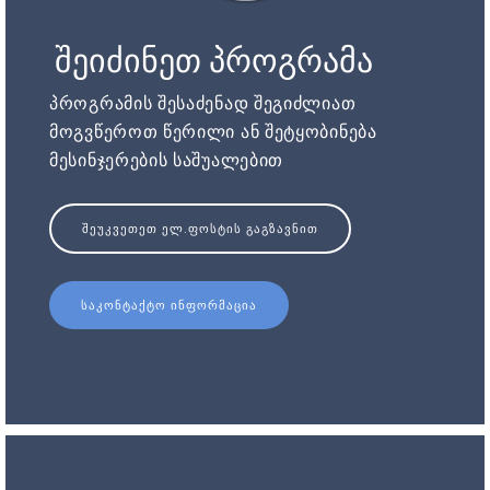
შეიძინეთ პროგრამა
პროგრამის შესაძენად შეგიძლიათ
მოგვწეროთ წერილი ან შეტყობინება
მესინჯერების საშუალებით
ᲨᲔᲣᲙᲕᲔᲗᲔᲗ ᲔᲚ.ᲤᲝᲡᲢᲘᲡ ᲒᲐᲒᲖᲐᲕᲜᲘᲗ
ᲡᲐᲙᲝᲜᲢᲐᲥᲢᲝ ᲘᲜᲤᲝᲠᲛᲐᲪᲘᲐ