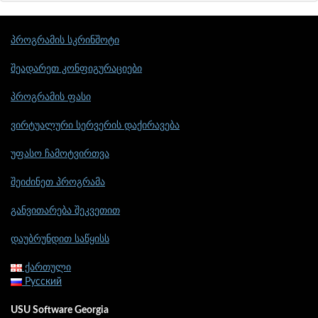
პროგრამის სკრინშოტი
შეადარეთ კონფიგურაციები
პროგრამის ფასი
ვირტუალური სერვერის დაქირავება
უფასო ჩამოტვირთვა
შეიძინეთ პროგრამა
განვითარება შეკვეთით
დაუბრუნდით საწყისს
ქართული
Русский
USU Software Georgia