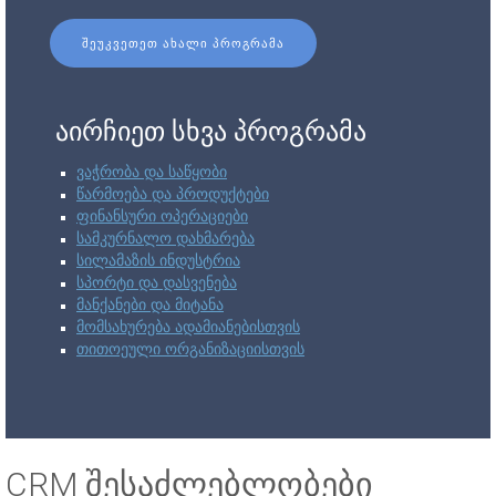
ᲨᲔᲣᲙᲕᲔᲗᲔᲗ ᲐᲮᲐᲚᲘ ᲞᲠᲝᲒᲠᲐᲛᲐ
აირჩიეთ სხვა პროგრამა
ვაჭრობა და საწყობი
წარმოება და პროდუქტები
ფინანსური ოპერაციები
სამკურნალო დახმარება
სილამაზის ინდუსტრია
სპორტი და დასვენება
მანქანები და მიტანა
მომსახურება ადამიანებისთვის
თითოეული ორგანიზაციისთვის
CRM შესაძლებლობები