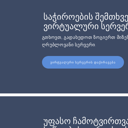
საჭიროების შემთხვე
ვირტუალური სერვერ
გთხოვთ, გადახედოთ ზოგიერთ მიზეზ
ღრუბლოვანი სერვერი.
ᲕᲘᲠᲢᲣᲐᲚᲣᲠᲘ ᲡᲔᲠᲕᲔᲠᲘᲡ ᲓᲐᲥᲘᲠᲐᲕᲔᲑᲐ
უფასო ჩამოტვირთვ