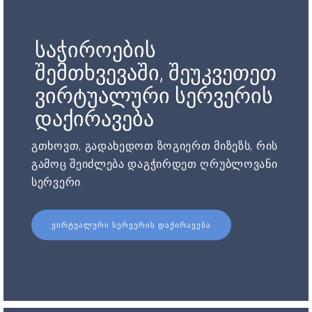
საჭიროების
შემთხვევაში, შეუკვეთეთ
ვირტუალური სერვერის
დაქირავება
გთხოვთ, გადახედოთ ზოგიერთ მიზეზს, რის
გამოც შეიძლება დაგჭირდეთ ღრუბლოვანი
სერვერი.
ᲕᲘᲠᲢᲣᲐᲚᲣᲠᲘ ᲡᲔᲠᲕᲔᲠᲘᲡ ᲓᲐᲥᲘᲠᲐᲕᲔᲑᲐ