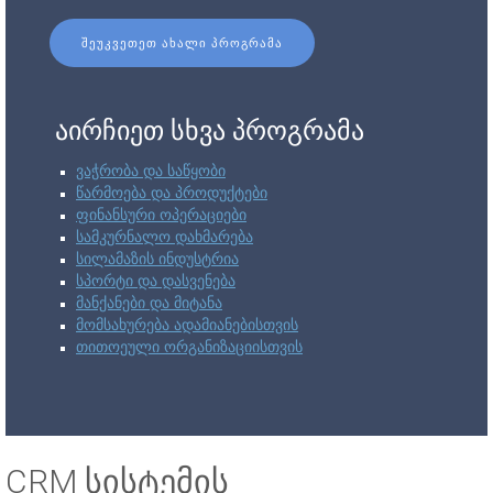
ᲨᲔᲣᲙᲕᲔᲗᲔᲗ ᲐᲮᲐᲚᲘ ᲞᲠᲝᲒᲠᲐᲛᲐ
აირჩიეთ სხვა პროგრამა
ვაჭრობა და საწყობი
წარმოება და პროდუქტები
ფინანსური ოპერაციები
სამკურნალო დახმარება
სილამაზის ინდუსტრია
სპორტი და დასვენება
მანქანები და მიტანა
მომსახურება ადამიანებისთვის
თითოეული ორგანიზაციისთვის
CRM სისტემის