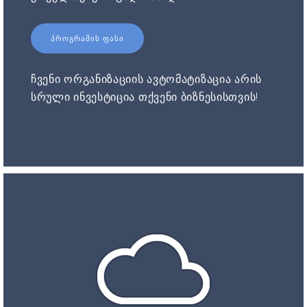
ᲞᲠᲝᲒᲠᲐᲛᲘᲡ ᲤᲐᲡᲘ
ჩვენი ორგანიზაციის ავტომატიზაცია არის
სრული ინვესტიცია თქვენი ბიზნესისთვის!