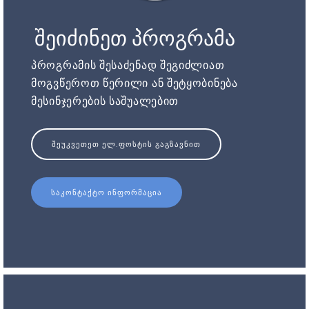
შეიძინეთ პროგრამა
პროგრამის შესაძენად შეგიძლიათ
მოგვწეროთ წერილი ან შეტყობინება
მესინჯერების საშუალებით
ᲨᲔᲣᲙᲕᲔᲗᲔᲗ ᲔᲚ.ᲤᲝᲡᲢᲘᲡ ᲒᲐᲒᲖᲐᲕᲜᲘᲗ
ᲡᲐᲙᲝᲜᲢᲐᲥᲢᲝ ᲘᲜᲤᲝᲠᲛᲐᲪᲘᲐ