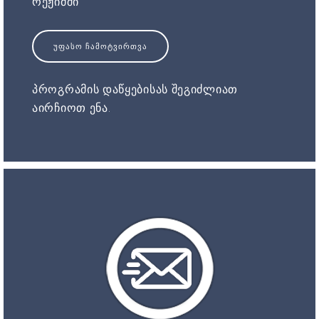
რეჟიმში
ᲣᲤᲐᲡᲝ ᲩᲐᲛᲝᲢᲕᲘᲠᲗᲕᲐ
პროგრამის დაწყებისას შეგიძლიათ
აირჩიოთ ენა.