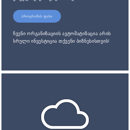
ᲞᲠᲝᲒᲠᲐᲛᲘᲡ ᲤᲐᲡᲘ
ჩვენი ორგანიზაციის ავტომატიზაცია არის
სრული ინვესტიცია თქვენი ბიზნესისთვის!