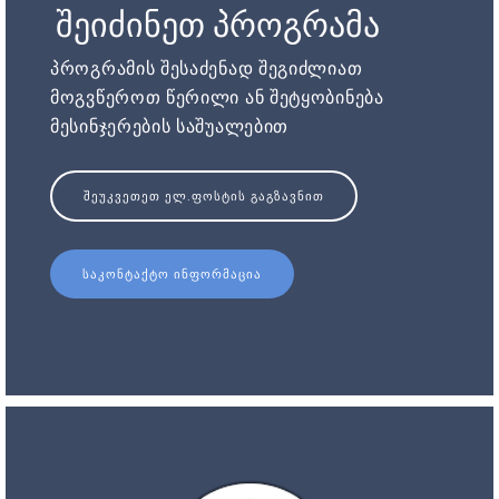
შეიძინეთ პროგრამა
პროგრამის შესაძენად შეგიძლიათ
მოგვწეროთ წერილი ან შეტყობინება
მესინჯერების საშუალებით
ᲨᲔᲣᲙᲕᲔᲗᲔᲗ ᲔᲚ.ᲤᲝᲡᲢᲘᲡ ᲒᲐᲒᲖᲐᲕᲜᲘᲗ
ᲡᲐᲙᲝᲜᲢᲐᲥᲢᲝ ᲘᲜᲤᲝᲠᲛᲐᲪᲘᲐ