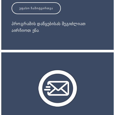
ᲣᲤᲐᲡᲝ ᲩᲐᲛᲝᲢᲕᲘᲠᲗᲕᲐ
პროგრამის დაწყებისას შეგიძლიათ
აირჩიოთ ენა.