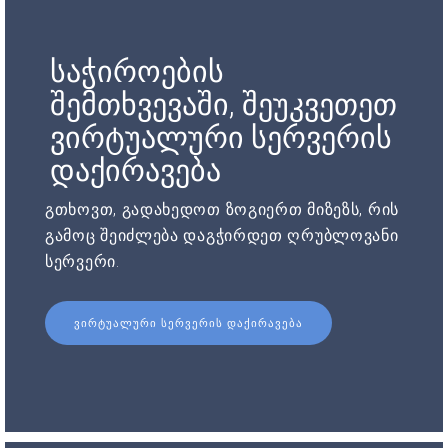
საჭიროების
შემთხვევაში, შეუკვეთეთ
ვირტუალური სერვერის
დაქირავება
გთხოვთ, გადახედოთ ზოგიერთ მიზეზს, რის
გამოც შეიძლება დაგჭირდეთ ღრუბლოვანი
სერვერი.
ᲕᲘᲠᲢᲣᲐᲚᲣᲠᲘ ᲡᲔᲠᲕᲔᲠᲘᲡ ᲓᲐᲥᲘᲠᲐᲕᲔᲑᲐ