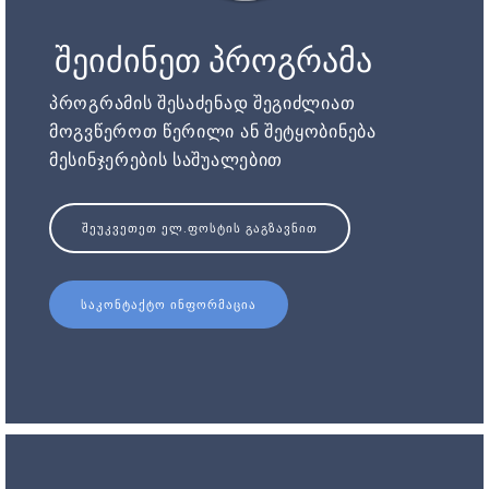
შეიძინეთ პროგრამა
პროგრამის შესაძენად შეგიძლიათ
მოგვწეროთ წერილი ან შეტყობინება
მესინჯერების საშუალებით
ᲨᲔᲣᲙᲕᲔᲗᲔᲗ ᲔᲚ.ᲤᲝᲡᲢᲘᲡ ᲒᲐᲒᲖᲐᲕᲜᲘᲗ
ᲡᲐᲙᲝᲜᲢᲐᲥᲢᲝ ᲘᲜᲤᲝᲠᲛᲐᲪᲘᲐ