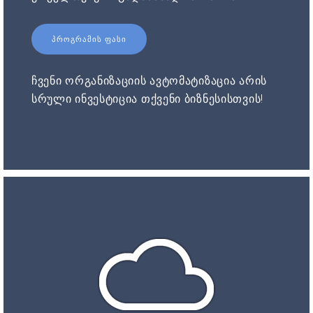
ᲞᲠᲝᲒᲠᲐᲛᲘᲡ ᲤᲐᲡᲘ
ჩვენი ორგანიზაციის ავტომატიზაცია არის
სრული ინვესტიცია თქვენი ბიზნესისთვის!