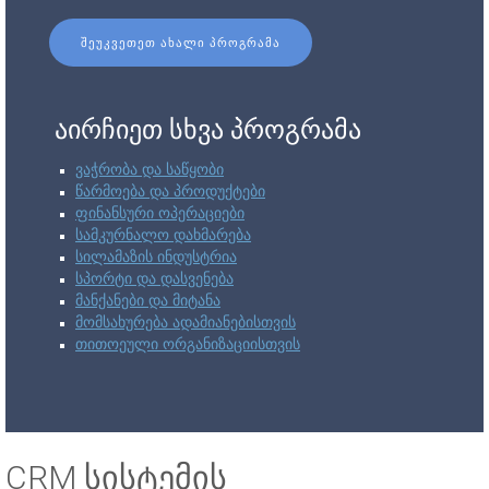
ᲨᲔᲣᲙᲕᲔᲗᲔᲗ ᲐᲮᲐᲚᲘ ᲞᲠᲝᲒᲠᲐᲛᲐ
აირჩიეთ სხვა პროგრამა
ვაჭრობა და საწყობი
წარმოება და პროდუქტები
ფინანსური ოპერაციები
სამკურნალო დახმარება
სილამაზის ინდუსტრია
სპორტი და დასვენება
მანქანები და მიტანა
მომსახურება ადამიანებისთვის
თითოეული ორგანიზაციისთვის
CRM სისტემის