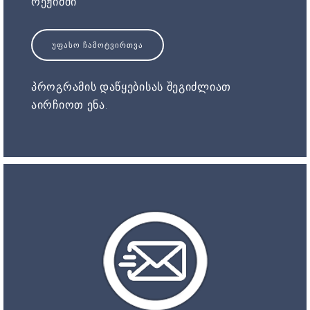
რეჟიმში
ᲣᲤᲐᲡᲝ ᲩᲐᲛᲝᲢᲕᲘᲠᲗᲕᲐ
პროგრამის დაწყებისას შეგიძლიათ
აირჩიოთ ენა.