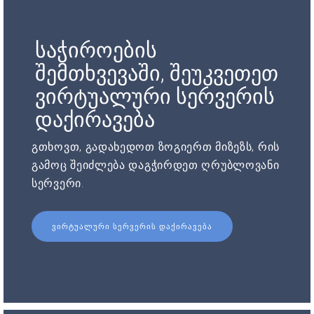
საჭიროების
შემთხვევაში, შეუკვეთეთ
ვირტუალური სერვერის
დაქირავება
გთხოვთ, გადახედოთ ზოგიერთ მიზეზს, რის
გამოც შეიძლება დაგჭირდეთ ღრუბლოვანი
სერვერი.
ᲕᲘᲠᲢᲣᲐᲚᲣᲠᲘ ᲡᲔᲠᲕᲔᲠᲘᲡ ᲓᲐᲥᲘᲠᲐᲕᲔᲑᲐ