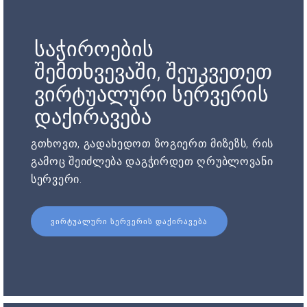
საჭიროების
შემთხვევაში, შეუკვეთეთ
ვირტუალური სერვერის
დაქირავება
გთხოვთ, გადახედოთ ზოგიერთ მიზეზს, რის
გამოც შეიძლება დაგჭირდეთ ღრუბლოვანი
სერვერი.
ᲕᲘᲠᲢᲣᲐᲚᲣᲠᲘ ᲡᲔᲠᲕᲔᲠᲘᲡ ᲓᲐᲥᲘᲠᲐᲕᲔᲑᲐ