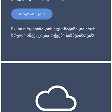
ᲞᲠᲝᲒᲠᲐᲛᲘᲡ ᲤᲐᲡᲘ
ჩვენი ორგანიზაციის ავტომატიზაცია არის
სრული ინვესტიცია თქვენი ბიზნესისთვის!