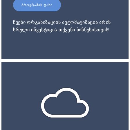
ᲞᲠᲝᲒᲠᲐᲛᲘᲡ ᲤᲐᲡᲘ
ჩვენი ორგანიზაციის ავტომატიზაცია არის
სრული ინვესტიცია თქვენი ბიზნესისთვის!