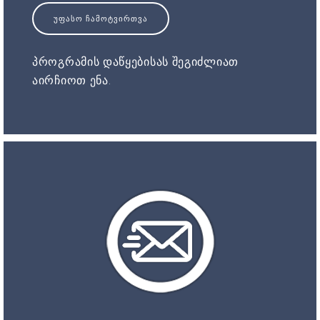
ᲣᲤᲐᲡᲝ ᲩᲐᲛᲝᲢᲕᲘᲠᲗᲕᲐ
პროგრამის დაწყებისას შეგიძლიათ
აირჩიოთ ენა.