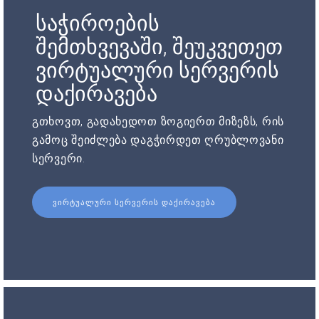
საჭიროების
შემთხვევაში, შეუკვეთეთ
ვირტუალური სერვერის
დაქირავება
გთხოვთ, გადახედოთ ზოგიერთ მიზეზს, რის
გამოც შეიძლება დაგჭირდეთ ღრუბლოვანი
სერვერი.
ᲕᲘᲠᲢᲣᲐᲚᲣᲠᲘ ᲡᲔᲠᲕᲔᲠᲘᲡ ᲓᲐᲥᲘᲠᲐᲕᲔᲑᲐ