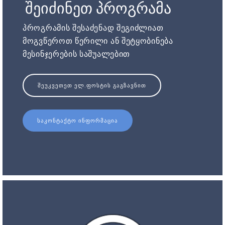
შეიძინეთ პროგრამა
პროგრამის შესაძენად შეგიძლიათ
მოგვწეროთ წერილი ან შეტყობინება
მესინჯერების საშუალებით
ᲨᲔᲣᲙᲕᲔᲗᲔᲗ ᲔᲚ.ᲤᲝᲡᲢᲘᲡ ᲒᲐᲒᲖᲐᲕᲜᲘᲗ
ᲡᲐᲙᲝᲜᲢᲐᲥᲢᲝ ᲘᲜᲤᲝᲠᲛᲐᲪᲘᲐ