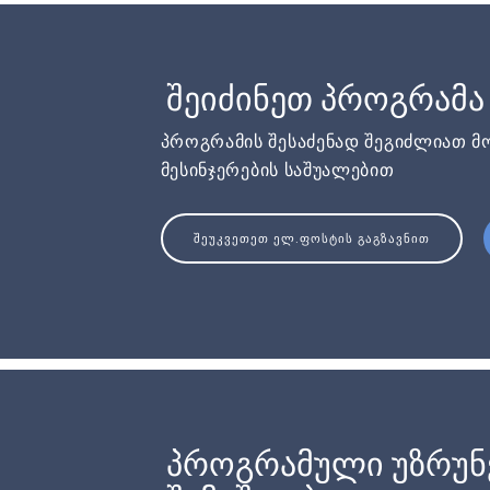
შეიძინეთ პროგრამა
პროგრამის შესაძენად შეგიძლიათ მ
მესინჯერების საშუალებით
ᲨᲔᲣᲙᲕᲔᲗᲔᲗ ᲔᲚ.ᲤᲝᲡᲢᲘᲡ ᲒᲐᲒᲖᲐᲕᲜᲘᲗ
პროგრამული უზრუ