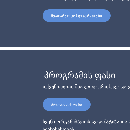
ᲨᲔᲐᲓᲐᲠᲔᲗ ᲙᲝᲜᲤᲘᲒᲣᲠᲐᲪᲘᲔᲑᲘ
პროგრამის ფასი
თქვენ იხდით მხოლოდ ერთხელ. ყოვ
ᲞᲠᲝᲒᲠᲐᲛᲘᲡ ᲤᲐᲡᲘ
ჩვენი ორგანიზაციის ავტომატიზაცია 
ბიზნესისთვის!