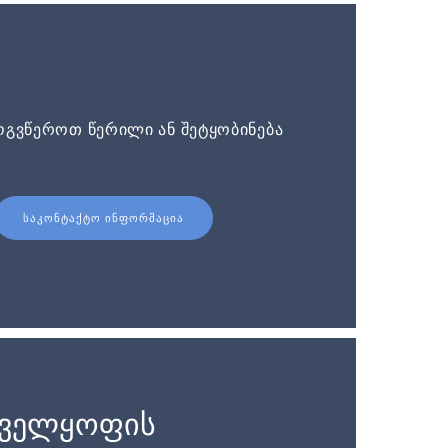
ოგვწეროთ წერილი ან შეტყობინება
ᲡᲐᲙᲝᲜᲢᲐᲥᲢᲝ ᲘᲜᲤᲝᲠᲛᲐᲪᲘᲐ
ნველყოფის