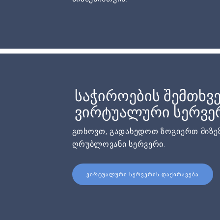
საჭიროების შემთხვე
ვირტუალური სერვერ
გთხოვთ, გადახედოთ ზოგიერთ მიზეზ
ღრუბლოვანი სერვერი.
ᲕᲘᲠᲢᲣᲐᲚᲣᲠᲘ ᲡᲔᲠᲕᲔᲠᲘᲡ ᲓᲐᲥᲘᲠᲐᲕᲔᲑᲐ