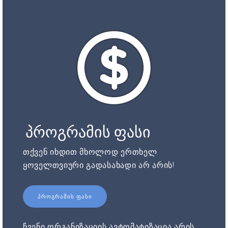
პროგრამის ფასი
თქვენ იხდით მხოლოდ ერთხელ.
ყოველთვიური გადასახადი არ არის!
ᲞᲠᲝᲒᲠᲐᲛᲘᲡ ᲤᲐᲡᲘ
ჩვენი ორგანიზაციის ავტომატიზაცია არის