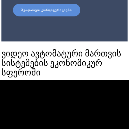
ᲨᲔᲐᲓᲐᲠᲔᲗ ᲙᲝᲜᲤᲘᲒᲣᲠᲐᲪᲘᲔᲑᲘ
ვიდეო ავტომატური მართვის
სისტემების ეკონომიკურ
სფეროში