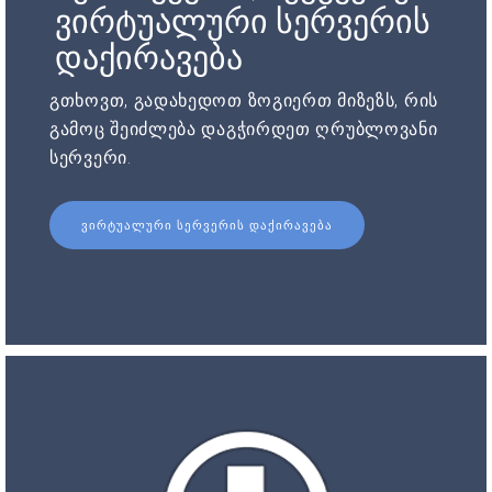
ვირტუალური სერვერის
დაქირავება
გთხოვთ, გადახედოთ ზოგიერთ მიზეზს, რის
გამოც შეიძლება დაგჭირდეთ ღრუბლოვანი
სერვერი.
ᲕᲘᲠᲢᲣᲐᲚᲣᲠᲘ ᲡᲔᲠᲕᲔᲠᲘᲡ ᲓᲐᲥᲘᲠᲐᲕᲔᲑᲐ