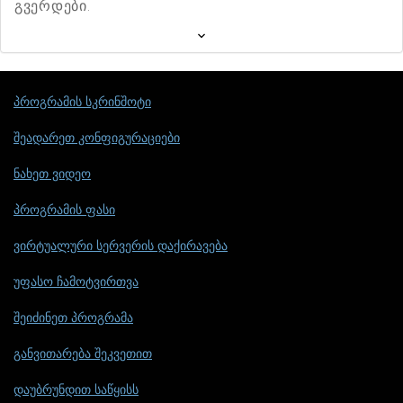
გვერდები.
პროგრამის სკრინშოტი
შეადარეთ კონფიგურაციები
ნახეთ ვიდეო
პროგრამის ფასი
ვირტუალური სერვერის დაქირავება
უფასო ჩამოტვირთვა
შეიძინეთ პროგრამა
განვითარება შეკვეთით
დაუბრუნდით საწყისს