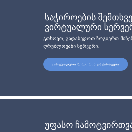
საჭიროების შემთხვე
ვირტუალური სერვერ
გთხოვთ, გადახედოთ ზოგიერთ მიზეზ
ღრუბლოვანი სერვერი.
ᲕᲘᲠᲢᲣᲐᲚᲣᲠᲘ ᲡᲔᲠᲕᲔᲠᲘᲡ ᲓᲐᲥᲘᲠᲐᲕᲔᲑᲐ
უფასო ჩამოტვირთვ