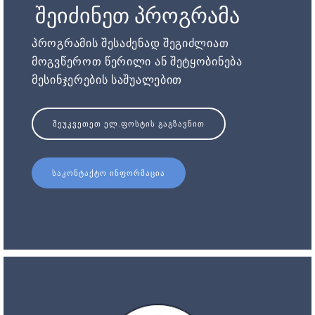
შეიძინეთ პროგრამა
პროგრამის შესაძენად შეგიძლიათ
მოგვწეროთ წერილი ან შეტყობინება
მესინჯერების საშუალებით
ᲨᲔᲣᲙᲕᲔᲗᲔᲗ ᲔᲚ.ᲤᲝᲡᲢᲘᲡ ᲒᲐᲒᲖᲐᲕᲜᲘᲗ
ᲡᲐᲙᲝᲜᲢᲐᲥᲢᲝ ᲘᲜᲤᲝᲠᲛᲐᲪᲘᲐ