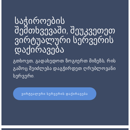
საჭიროების
შემთხვევაში, შეუკვეთეთ
ვირტუალური სერვერის
დაქირავება
გთხოვთ, გადახედოთ ზოგიერთ მიზეზს, რის
გამოც შეიძლება დაგჭირდეთ ღრუბლოვანი
სერვერი.
ᲕᲘᲠᲢᲣᲐᲚᲣᲠᲘ ᲡᲔᲠᲕᲔᲠᲘᲡ ᲓᲐᲥᲘᲠᲐᲕᲔᲑᲐ