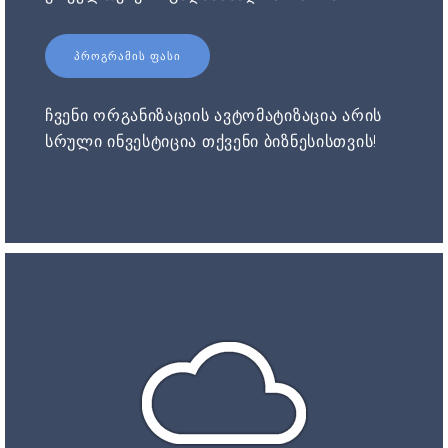
ᲞᲠᲝᲒᲠᲐᲛᲘᲡ ᲤᲐᲡᲘ
ჩვენი ორგანიზაციის ავტომატიზაცია არის
სრული ინვესტიცია თქვენი ბიზნესისთვის!