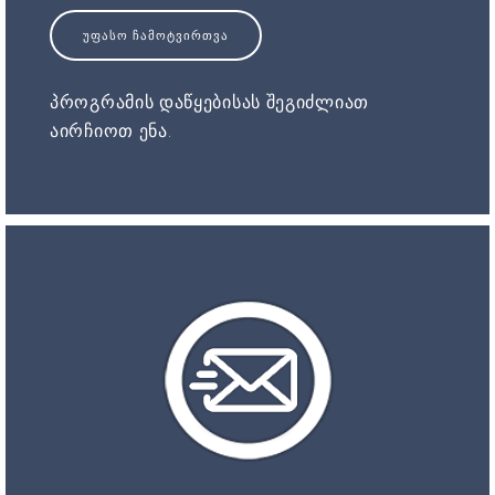
ᲣᲤᲐᲡᲝ ᲩᲐᲛᲝᲢᲕᲘᲠᲗᲕᲐ
პროგრამის დაწყებისას შეგიძლიათ
აირჩიოთ ენა.