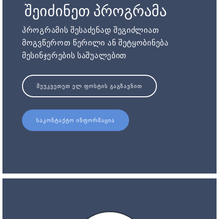
შეიძინეთ პროგრამა
პროგრამის შესაძენად შეგიძლიათ
მოგვწეროთ წერილი ან შეტყობინება
მესინჯერების საშუალებით
ᲨᲔᲣᲙᲕᲔᲗᲔᲗ ᲔᲚ.ᲤᲝᲡᲢᲘᲡ ᲒᲐᲒᲖᲐᲕᲜᲘᲗ
ᲡᲐᲙᲝᲜᲢᲐᲥᲢᲝ ᲘᲜᲤᲝᲠᲛᲐᲪᲘᲐ