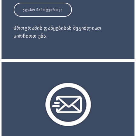
ᲣᲤᲐᲡᲝ ᲩᲐᲛᲝᲢᲕᲘᲠᲗᲕᲐ
პროგრამის დაწყებისას შეგიძლიათ
აირჩიოთ ენა.