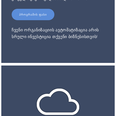
ᲞᲠᲝᲒᲠᲐᲛᲘᲡ ᲤᲐᲡᲘ
ჩვენი ორგანიზაციის ავტომატიზაცია არის
სრული ინვესტიცია თქვენი ბიზნესისთვის!