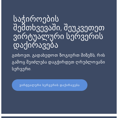
საჭიროების
შემთხვევაში, შეუკვეთეთ
ვირტუალური სერვერის
დაქირავება
გთხოვთ, გადახედოთ ზოგიერთ მიზეზს, რის
გამოც შეიძლება დაგჭირდეთ ღრუბლოვანი
სერვერი.
ᲕᲘᲠᲢᲣᲐᲚᲣᲠᲘ ᲡᲔᲠᲕᲔᲠᲘᲡ ᲓᲐᲥᲘᲠᲐᲕᲔᲑᲐ