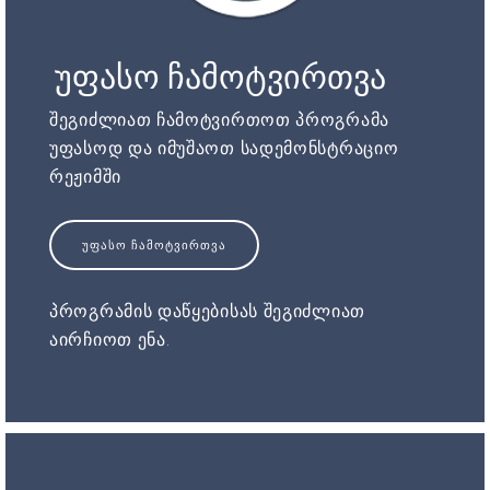
უფასო ჩამოტვირთვა
შეგიძლიათ ჩამოტვირთოთ პროგრამა
უფასოდ და იმუშაოთ სადემონსტრაციო
რეჟიმში
ᲣᲤᲐᲡᲝ ᲩᲐᲛᲝᲢᲕᲘᲠᲗᲕᲐ
პროგრამის დაწყებისას შეგიძლიათ
აირჩიოთ ენა.