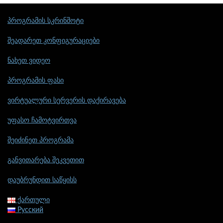
პროგრამის სკრინშოტი
შეადარეთ კონფიგურაციები
ნახეთ ვიდეო
პროგრამის ფასი
ვირტუალური სერვერის დაქირავება
უფასო ჩამოტვირთვა
შეიძინეთ პროგრამა
განვითარება შეკვეთით
დაუბრუნდით საწყისს
ქართული
Русский