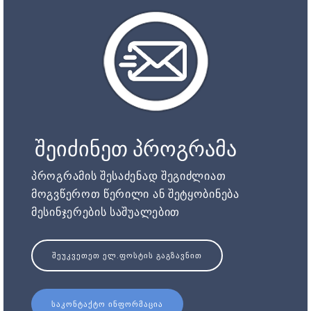
შეიძინეთ პროგრამა
პროგრამის შესაძენად შეგიძლიათ
მოგვწეროთ წერილი ან შეტყობინება
მესინჯერების საშუალებით
ᲨᲔᲣᲙᲕᲔᲗᲔᲗ ᲔᲚ.ᲤᲝᲡᲢᲘᲡ ᲒᲐᲒᲖᲐᲕᲜᲘᲗ
ᲡᲐᲙᲝᲜᲢᲐᲥᲢᲝ ᲘᲜᲤᲝᲠᲛᲐᲪᲘᲐ