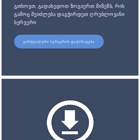
გთხოვთ, გადახედოთ ზოგიერთ მიზეზს, რის
გამოც შეიძლება დაგჭირდეთ ღრუბლოვანი
სერვერი.
ᲕᲘᲠᲢᲣᲐᲚᲣᲠᲘ ᲡᲔᲠᲕᲔᲠᲘᲡ ᲓᲐᲥᲘᲠᲐᲕᲔᲑᲐ