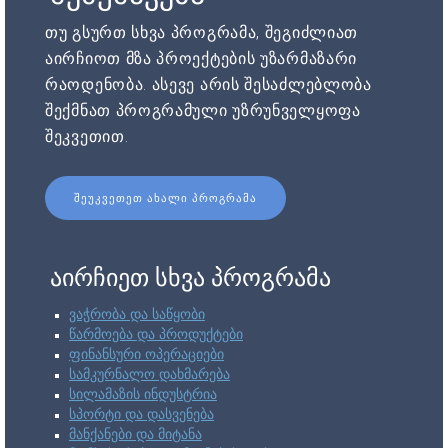
თუ გსურთ სხვა პროგრამა, შეგიძლიათ
აირჩიოთ მზა პროექტების უზარმაზარი
რაოდენობა. ასევე არის შესაძლებლობა
შექმნათ პროგრამული უზრუნველყოფა
შეკვეთით.
ᲨᲔᲣᲙᲕᲔᲗᲔᲗ ᲐᲮᲐᲚᲘ ᲞᲠᲝᲒᲠᲐᲛᲐ
აირჩიეთ სხვა პროგრამა
ვაჭრობა და საწყობი
წარმოება და პროდუქტები
ფინანსური ოპერაციები
სამკურნალო დახმარება
სილამაზის ინდუსტრია
სპორტი და დასვენება
მანქანები და მიტანა