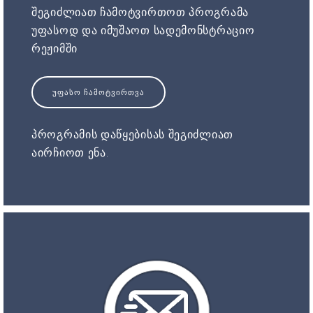
შეგიძლიათ ჩამოტვირთოთ პროგრამა
უფასოდ და იმუშაოთ სადემონსტრაციო
რეჟიმში
ᲣᲤᲐᲡᲝ ᲩᲐᲛᲝᲢᲕᲘᲠᲗᲕᲐ
პროგრამის დაწყებისას შეგიძლიათ
აირჩიოთ ენა.