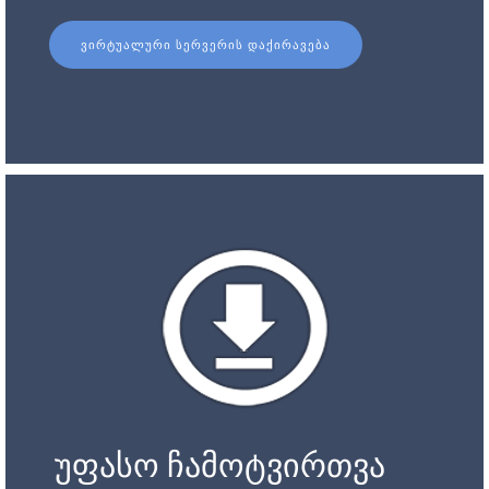
ᲕᲘᲠᲢᲣᲐᲚᲣᲠᲘ ᲡᲔᲠᲕᲔᲠᲘᲡ ᲓᲐᲥᲘᲠᲐᲕᲔᲑᲐ
უფასო ჩამოტვირთვა