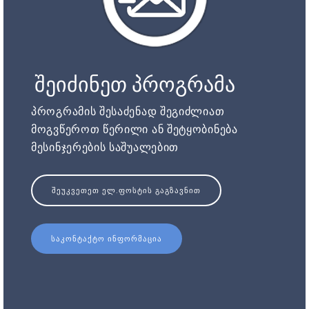
შეიძინეთ პროგრამა
პროგრამის შესაძენად შეგიძლიათ
მოგვწეროთ წერილი ან შეტყობინება
მესინჯერების საშუალებით
ᲨᲔᲣᲙᲕᲔᲗᲔᲗ ᲔᲚ.ᲤᲝᲡᲢᲘᲡ ᲒᲐᲒᲖᲐᲕᲜᲘᲗ
ᲡᲐᲙᲝᲜᲢᲐᲥᲢᲝ ᲘᲜᲤᲝᲠᲛᲐᲪᲘᲐ