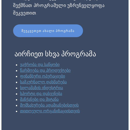
შექმნათ პროგრამული უზრუნველყოფა
შეკვეთით.
ᲨᲔᲣᲙᲕᲔᲗᲔᲗ ᲐᲮᲐᲚᲘ ᲞᲠᲝᲒᲠᲐᲛᲐ
აირჩიეთ სხვა პროგრამა
ვაჭრობა და საწყობი
წარმოება და პროდუქტები
ფინანსური ოპერაციები
სამკურნალო დახმარება
სილამაზის ინდუსტრია
სპორტი და დასვენება
მანქანები და მიტანა
მომსახურება ადამიანებისთვის
თითოეული ორგანიზაციისთვის