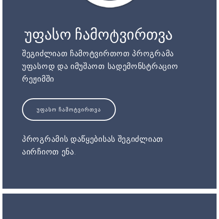
უფასო ჩამოტვირთვა
შეგიძლიათ ჩამოტვირთოთ პროგრამა
უფასოდ და იმუშაოთ სადემონსტრაციო
რეჟიმში
ᲣᲤᲐᲡᲝ ᲩᲐᲛᲝᲢᲕᲘᲠᲗᲕᲐ
პროგრამის დაწყებისას შეგიძლიათ
აირჩიოთ ენა.