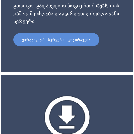
გთხოვთ, გადახედოთ ზოგიერთ მიზეზს, რის
გამოც შეიძლება დაგჭირდეთ ღრუბლოვანი
სერვერი.
ᲕᲘᲠᲢᲣᲐᲚᲣᲠᲘ ᲡᲔᲠᲕᲔᲠᲘᲡ ᲓᲐᲥᲘᲠᲐᲕᲔᲑᲐ