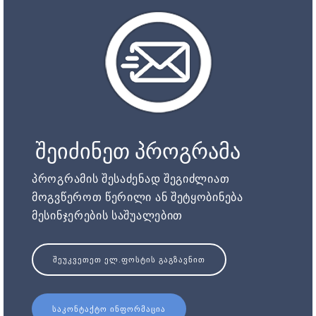
შეიძინეთ პროგრამა
პროგრამის შესაძენად შეგიძლიათ
მოგვწეროთ წერილი ან შეტყობინება
მესინჯერების საშუალებით
ᲨᲔᲣᲙᲕᲔᲗᲔᲗ ᲔᲚ.ᲤᲝᲡᲢᲘᲡ ᲒᲐᲒᲖᲐᲕᲜᲘᲗ
ᲡᲐᲙᲝᲜᲢᲐᲥᲢᲝ ᲘᲜᲤᲝᲠᲛᲐᲪᲘᲐ