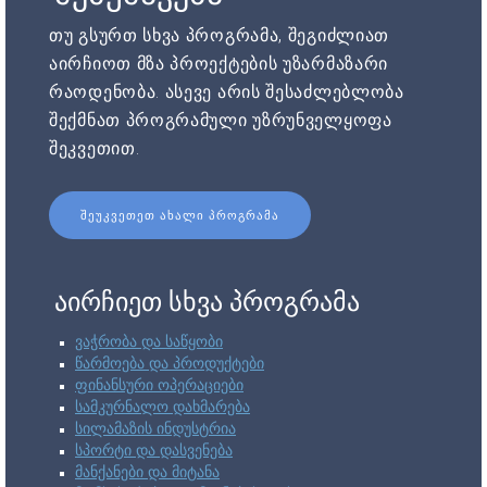
თუ გსურთ სხვა პროგრამა, შეგიძლიათ
აირჩიოთ მზა პროექტების უზარმაზარი
რაოდენობა. ასევე არის შესაძლებლობა
შექმნათ პროგრამული უზრუნველყოფა
შეკვეთით.
ᲨᲔᲣᲙᲕᲔᲗᲔᲗ ᲐᲮᲐᲚᲘ ᲞᲠᲝᲒᲠᲐᲛᲐ
აირჩიეთ სხვა პროგრამა
ვაჭრობა და საწყობი
წარმოება და პროდუქტები
ფინანსური ოპერაციები
სამკურნალო დახმარება
სილამაზის ინდუსტრია
სპორტი და დასვენება
მანქანები და მიტანა