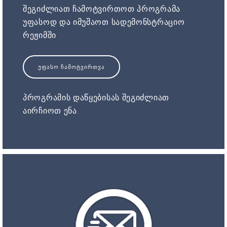
შეგიძლიათ ჩამოტვირთოთ პროგრამა
უფასოდ და იმუშაოთ სადემონსტრაციო
რეჟიმში
ᲣᲤᲐᲡᲝ ᲩᲐᲛᲝᲢᲕᲘᲠᲗᲕᲐ
პროგრამის დაწყებისას შეგიძლიათ
აირჩიოთ ენა.