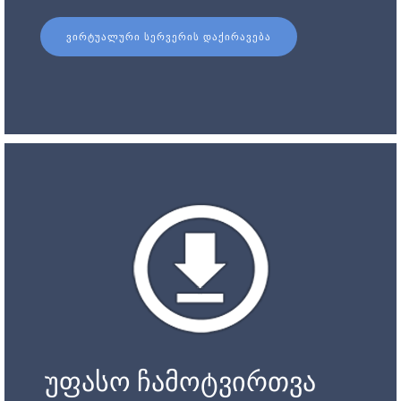
ᲕᲘᲠᲢᲣᲐᲚᲣᲠᲘ ᲡᲔᲠᲕᲔᲠᲘᲡ ᲓᲐᲥᲘᲠᲐᲕᲔᲑᲐ
უფასო ჩამოტვირთვა