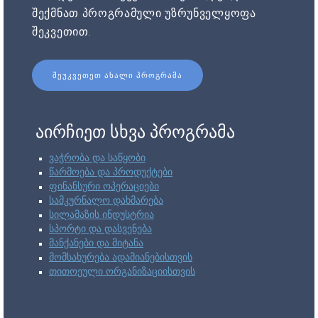
შექმნათ პროგრამული უზრუნველყოფა
შეკვეთით.
ᲨᲔᲣᲙᲕᲔᲗᲔᲗ ᲐᲮᲐᲚᲘ ᲞᲠᲝᲒᲠᲐᲛᲐ
აირჩიეთ სხვა პროგრამა
ვაჭრობა და საწყობი
წარმოება და პროდუქტები
ფინანსური ოპერაციები
სამკურნალო დახმარება
სილამაზის ინდუსტრია
სპორტი და დასვენება
მანქანები და მიტანა
მომსახურება ადამიანებისთვის
თითოეული ორგანიზაციისთვის