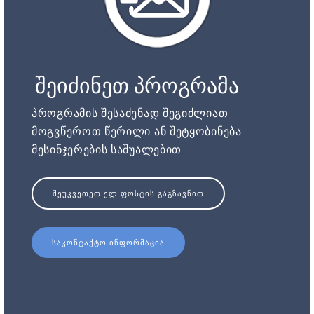
შეიძინეთ პროგრამა
პროგრამის შესაძენად შეგიძლიათ
მოგვწეროთ წერილი ან შეტყობინება
მესინჯერების საშუალებით
ᲨᲔᲣᲙᲕᲔᲗᲔᲗ ᲔᲚ.ᲤᲝᲡᲢᲘᲡ ᲒᲐᲒᲖᲐᲕᲜᲘᲗ
ᲡᲐᲙᲝᲜᲢᲐᲥᲢᲝ ᲘᲜᲤᲝᲠᲛᲐᲪᲘᲐ