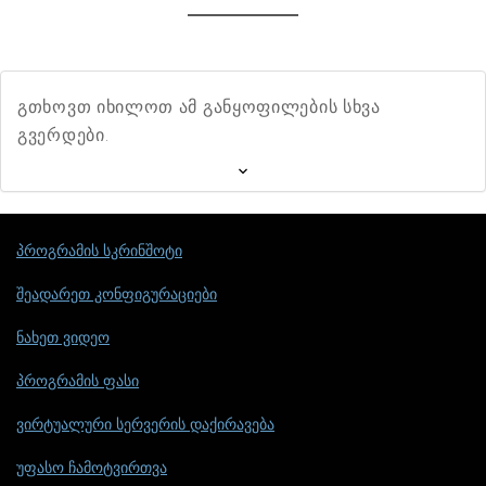
გთხოვთ იხილოთ ამ განყოფილების სხვა
გვერდები.
პროგრამის სკრინშოტი
შეადარეთ კონფიგურაციები
ნახეთ ვიდეო
პროგრამის ფასი
ვირტუალური სერვერის დაქირავება
უფასო ჩამოტვირთვა