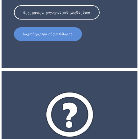
ᲨᲔᲣᲙᲕᲔᲗᲔᲗ ᲔᲚ.ᲤᲝᲡᲢᲘᲡ ᲒᲐᲒᲖᲐᲕᲜᲘᲗ
ᲡᲐᲙᲝᲜᲢᲐᲥᲢᲝ ᲘᲜᲤᲝᲠᲛᲐᲪᲘᲐ