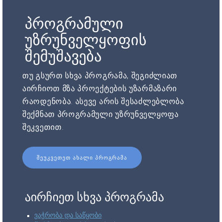
პროგრამული
უზრუნველყოფის
შემუშავება
თუ გსურთ სხვა პროგრამა, შეგიძლიათ
აირჩიოთ მზა პროექტების უზარმაზარი
რაოდენობა. ასევე არის შესაძლებლობა
შექმნათ პროგრამული უზრუნველყოფა
შეკვეთით.
ᲨᲔᲣᲙᲕᲔᲗᲔᲗ ᲐᲮᲐᲚᲘ ᲞᲠᲝᲒᲠᲐᲛᲐ
აირჩიეთ სხვა პროგრამა
ვაჭრობა და საწყობი