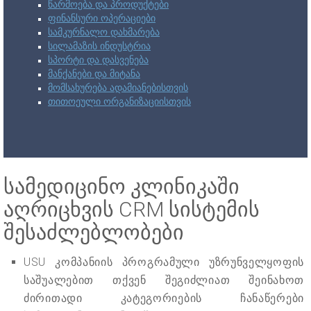
წარმოება და პროდუქტები
ფინანსური ოპერაციები
სამკურნალო დახმარება
სილამაზის ინდუსტრია
სპორტი და დასვენება
მანქანები და მიტანა
მომსახურება ადამიანებისთვის
თითოეული ორგანიზაციისთვის
სამედიცინო კლინიკაში
აღრიცხვის CRM სისტემის
შესაძლებლობები
USU კომპანიის პროგრამული უზრუნველყოფის
საშუალებით თქვენ შეგიძლიათ შეინახოთ
ძირითადი კატეგორიების ჩანაწერები