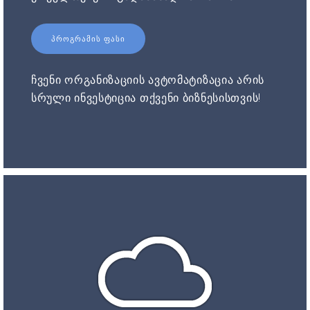
ᲞᲠᲝᲒᲠᲐᲛᲘᲡ ᲤᲐᲡᲘ
ჩვენი ორგანიზაციის ავტომატიზაცია არის
სრული ინვესტიცია თქვენი ბიზნესისთვის!