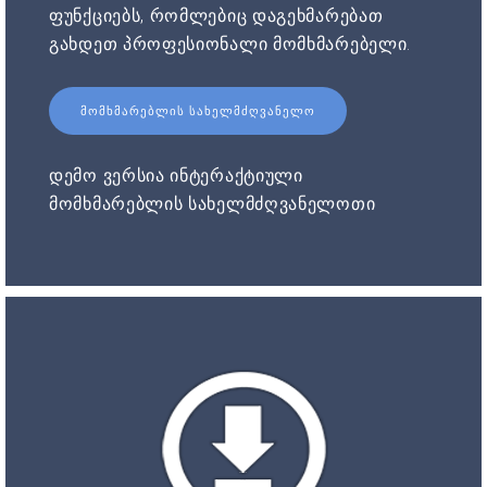
ფუნქციებს, რომლებიც დაგეხმარებათ
გახდეთ პროფესიონალი მომხმარებელი.
ᲛᲝᲛᲮᲛᲐᲠᲔᲑᲚᲘᲡ ᲡᲐᲮᲔᲚᲛᲫᲦᲕᲐᲜᲔᲚᲝ
დემო ვერსია ინტერაქტიული
მომხმარებლის სახელმძღვანელოთი