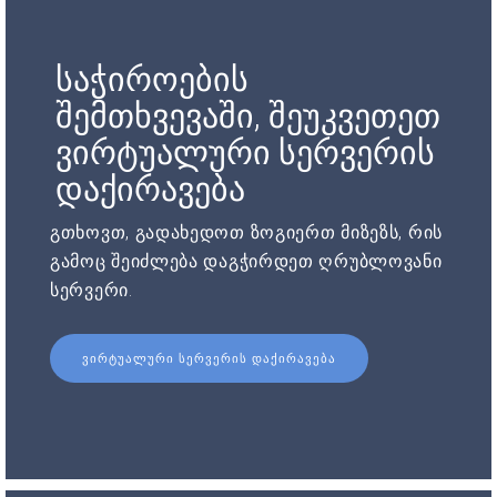
საჭიროების
შემთხვევაში, შეუკვეთეთ
ვირტუალური სერვერის
დაქირავება
გთხოვთ, გადახედოთ ზოგიერთ მიზეზს, რის
გამოც შეიძლება დაგჭირდეთ ღრუბლოვანი
სერვერი.
ᲕᲘᲠᲢᲣᲐᲚᲣᲠᲘ ᲡᲔᲠᲕᲔᲠᲘᲡ ᲓᲐᲥᲘᲠᲐᲕᲔᲑᲐ