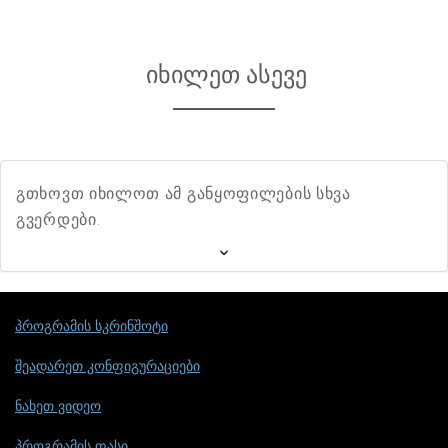
იხილეთ ასევე
გთხოვთ იხილოთ ამ განყოფილების სხვა
გვერდები.
პროგრამის სკრინშოტი
შეადარეთ კონფიგურაციები
ნახეთ ვიდეო
პროგრამის ფასი