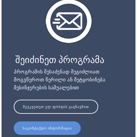
შეიძინეთ პროგრამა
პროგრამის შესაძენად შეგიძლიათ
მოგვწეროთ წერილი ან შეტყობინება
მესინჯერების საშუალებით
ᲨᲔᲣᲙᲕᲔᲗᲔᲗ ᲔᲚ.ᲤᲝᲡᲢᲘᲡ ᲒᲐᲒᲖᲐᲕᲜᲘᲗ
ᲡᲐᲙᲝᲜᲢᲐᲥᲢᲝ ᲘᲜᲤᲝᲠᲛᲐᲪᲘᲐ