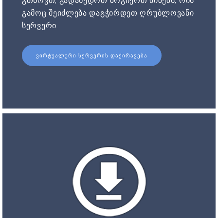
გთხოვთ, გადახედოთ ზოგიერთ მიზეზს, რის
გამოც შეიძლება დაგჭირდეთ ღრუბლოვანი
სერვერი.
ᲕᲘᲠᲢᲣᲐᲚᲣᲠᲘ ᲡᲔᲠᲕᲔᲠᲘᲡ ᲓᲐᲥᲘᲠᲐᲕᲔᲑᲐ