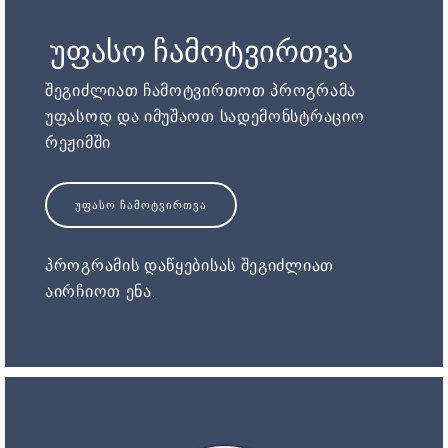
უფასო ჩამოტვირთვა
შეგიძლიათ ჩამოტვირთოთ პროგრამა
უფასოდ და იმუშაოთ სადემონსტრაციო
რეჟიმში
ᲣᲤᲐᲡᲝ ᲩᲐᲛᲝᲢᲕᲘᲠᲗᲕᲐ
პროგრამის დაწყებისას შეგიძლიათ
აირჩიოთ ენა.