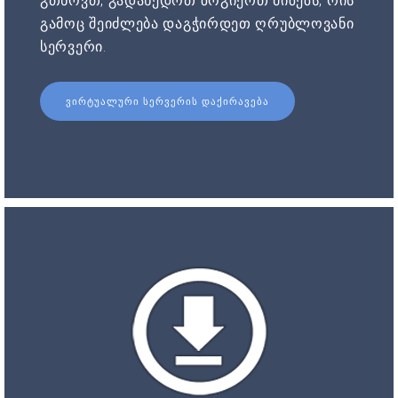
გთხოვთ, გადახედოთ ზოგიერთ მიზეზს, რის
გამოც შეიძლება დაგჭირდეთ ღრუბლოვანი
სერვერი.
ᲕᲘᲠᲢᲣᲐᲚᲣᲠᲘ ᲡᲔᲠᲕᲔᲠᲘᲡ ᲓᲐᲥᲘᲠᲐᲕᲔᲑᲐ