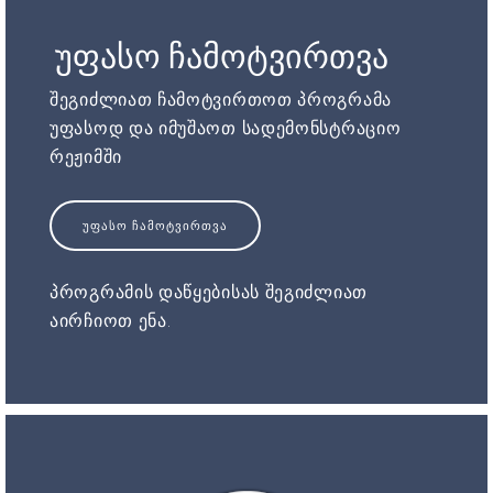
უფასო ჩამოტვირთვა
შეგიძლიათ ჩამოტვირთოთ პროგრამა
უფასოდ და იმუშაოთ სადემონსტრაციო
რეჟიმში
ᲣᲤᲐᲡᲝ ᲩᲐᲛᲝᲢᲕᲘᲠᲗᲕᲐ
პროგრამის დაწყებისას შეგიძლიათ
აირჩიოთ ენა.