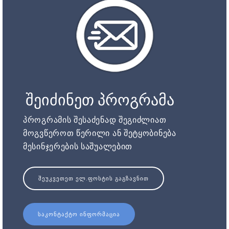
შეიძინეთ პროგრამა
პროგრამის შესაძენად შეგიძლიათ
მოგვწეროთ წერილი ან შეტყობინება
მესინჯერების საშუალებით
ᲨᲔᲣᲙᲕᲔᲗᲔᲗ ᲔᲚ.ᲤᲝᲡᲢᲘᲡ ᲒᲐᲒᲖᲐᲕᲜᲘᲗ
ᲡᲐᲙᲝᲜᲢᲐᲥᲢᲝ ᲘᲜᲤᲝᲠᲛᲐᲪᲘᲐ