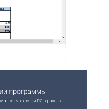
ции программы
нить возможности ПО в разных