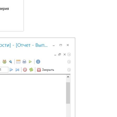
верия