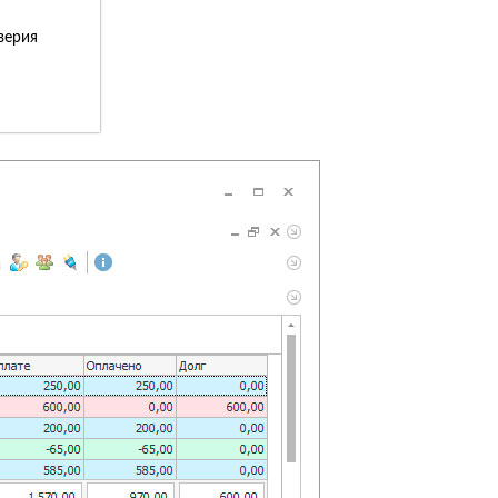
верия