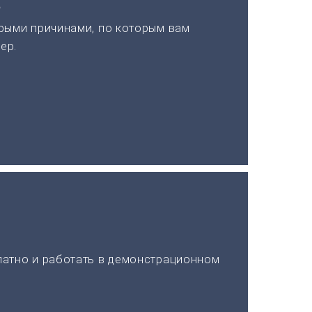
а
рыми причинами, по которым вам
ер.
латно и работать в демонстрационном