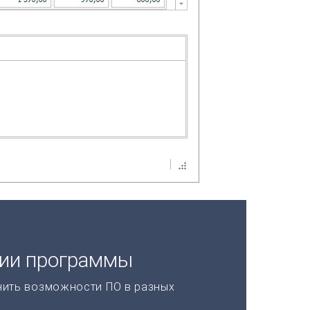
ции программы
нить возможности ПО в разных