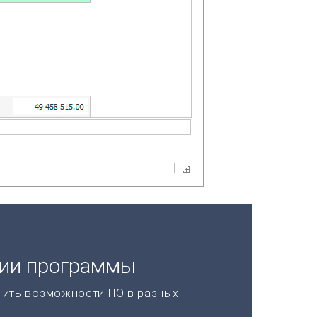
ции программы
нить возможности ПО в разных