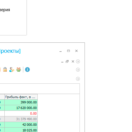
верия