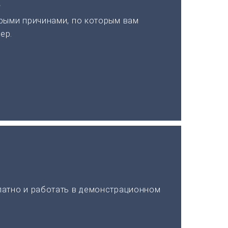
а
рыми причинами, по которым вам
ер.
латно и работать в демонстрационном