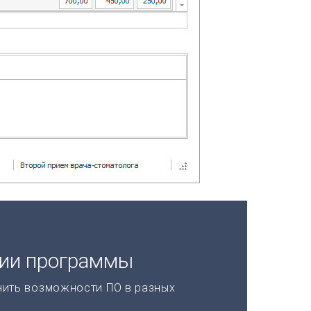
ции программы
нить возможности ПО в разных