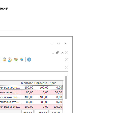
верия