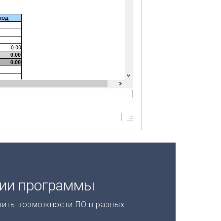
ции программы
нить возможности ПО в разных