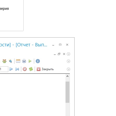
верия