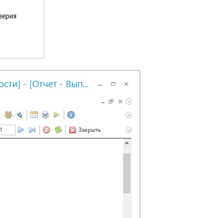
верия