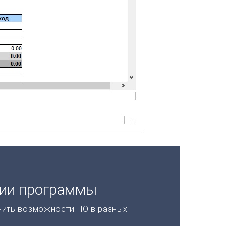
ции программы
нить возможности ПО в разных