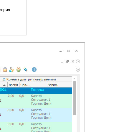
верия