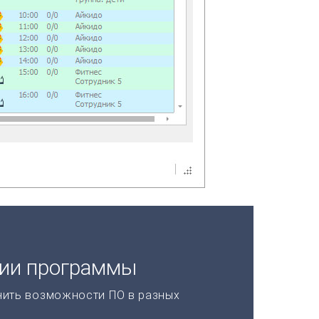
ции программы
нить возможности ПО в разных