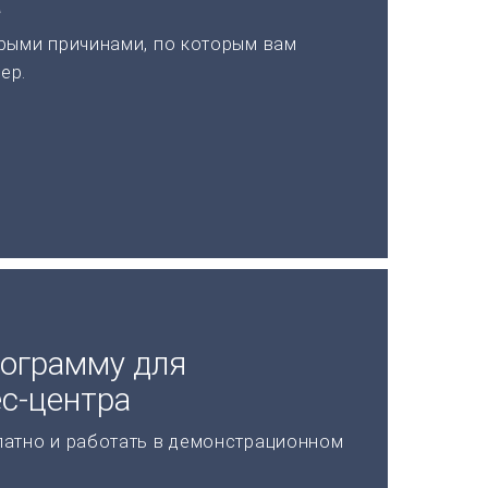
а
рыми причинами, по которым вам
ер.
рограмму для
с-центра
латно и работать в демонстрационном